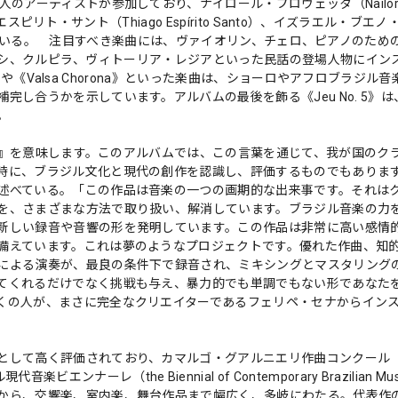
のアーティストが参加しており、ナイロール・プロヴェッタ（Nailo
・エスピリト・サント（Thiago Espírito Santo）、イズラエル・ブエ
ストも参加している。 注目すべき楽曲には、ヴァイオリン、チェロ、ピアノのた
》や、サシ、クルピラ、ヴィトーリア・レジアといった民話の登場人物にイン
o》や《Valsa Chorona》といった楽曲は、ショーロやアフロブラジル
し合うかを示しています。アルバムの最後を飾る《Jeu No. 5》
。
開け』を意味します。このアルバムでは、この言葉を通じて、我が国のク
時に、ブラジル文化と現代の創作を認識し、評価するものでもありま
述べている。「この作品は音楽の一つの画期的な出来事です。それは
を、さまざまな方法で取り扱い、解消しています。ブラジル音楽の力
新しい録音や音響の形を発明しています。この作品は非常に高い感情
備えています。これは夢のようなプロジェクトです。優れた作曲、知
による演奏が、最良の条件下で録音され、ミキシングとマスタリング
てくれるだけでなく挑戦も与え、暴力的でも単調でもない形であなた
くの人が、まさに完全なクリエイターであるフェリペ・セナからイン
して高く評価されており、カマルゴ・グアルニエリ作曲コンクール（t
ラジル現代音楽ビエンナーレ（the Biennial of Contemporary Brazilian 
から、交響楽、室内楽、舞台作品まで幅広く、多岐にわたる。代表作