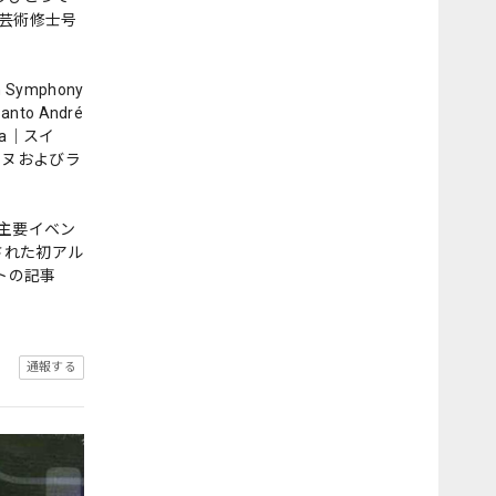
芸術修士号
ymphony
to André
ra｜スイ
レンヌおよびラ
主要イベン
された初アル
イトの記事
通報する