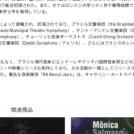
劇場で最近初演された。また、セナはロンドン大学シティ校で優等成績で
音楽学士号を取得している。
嘱され、初演されており、ブラジル交響楽団（the Brazilian S
 Municipal Theater Symphony）、サント・アンドレ交響楽団（San
mphony）、チューリッヒ弦楽オーケストラ（Zurich String Orchest
ロ交響楽団（Diablo Symphony｜アメリカ）、さらにはフランスの
間もなく、ブラジル現代音楽ビエンナーレやクリチバ国際音楽祭などの
リーや映像シリーズも制作しており、その活動の一環としてリリース
受けた。著名な音楽媒体「All About Jazz」は、キャサリン・カートラ
関連商品