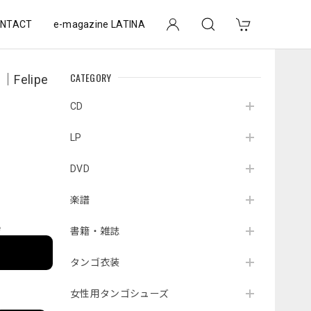
NTACT
e-magazine LATINA
CATEGORY
elipe
）
CD
LP
DVD
楽譜
e
書籍・雑誌
タンゴ衣装
女性用タンゴシューズ