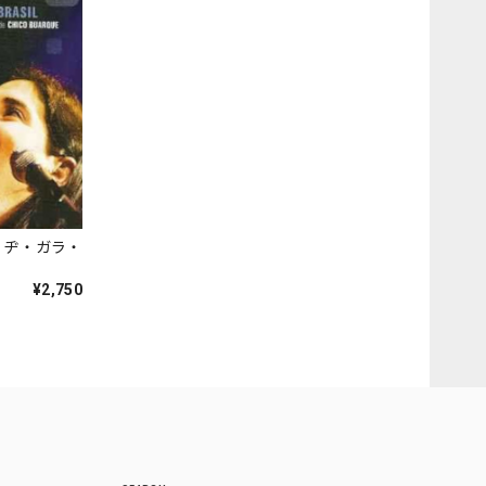
・ヂ・ガラ・
O VIVO』
¥2,750