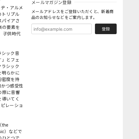
r
メールマガジン登録
ノ・ヂ・アルメ
メールアドレスをご登録いただくと、新着商
めのトリプル
品のお知らせなどをご案内します。
スパイアさ
音楽の要素を
登録
は、子供時代
ラシック音
す」とフェ
クラシック
を明らかに
的密度を持
的かつ感受性
の際に音響
を導いてく
スピレーショ
he
Music）などで
のひとつで