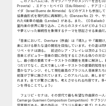
このアルバムには、カマラノーヴァのメンバーを含む33人
Proveta）、エドゥ・ヒベイロ（Edu Ribeiro）、チアゴ
イダ（Israel Bueno de Almeida）などのゲ
協奏曲形式を現代的に再解釈した《Danzas No. 2
れた4楽章の組曲《Lendas》がある。また、《O Bailad
室内楽の世界に取り込み、これらのスタイルがどのように補完
や夢といった継続性を象徴するテーマを想起させる楽曲だ
「音楽において、Overture（序曲）は『導入』や『幕
楽における新たな道の開拓を目指しています。その道は同
リペ・セナは語る。 前述のレア・フレイレは次のように
音楽とポピュラー音楽の間に存在するとされる偽りの対立
し、最小限の要素でオーケストラの課題を見事に解決し、
つだけでなく、広大で楽しいオーケストラの建築的知性を
豊かなアレンジ、そして現在最高のブラジル人音楽家たち
処理が丁寧に施されています。このアルバムは、楽しませ
れます。全てが驚きに満ち、考えさせられる内容です。多
ンを得ることでしょう」
フェリピ・セナは、その世代で最も有望な作曲家の一人と
Camargo Guarnieri Composition Competition）やブ
受賞歴がある。彼の作品は、ブラジル音楽に根ざしたもの