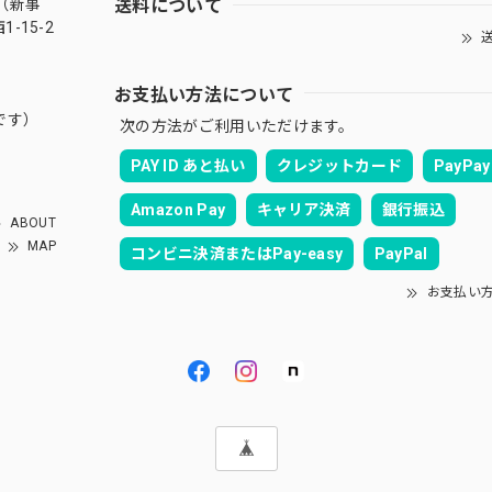
送料について
（新事
-15-2
送
お支払い方法について
です）
次の方法がご利用いただけます。
PAY ID あと払い
クレジットカード
PayPay
Amazon Pay
キャリア決済
銀行振込
ABOUT
MAP
コンビニ決済またはPay-easy
PayPal
お支払い