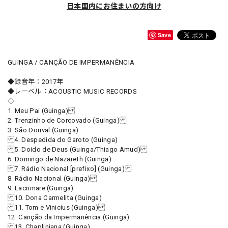
日本国内にお住まいの方向け
Save
GUINGA / CANÇÃO DE IMPERMANÊNCIA
◆録音年：2017年
◆レーベル：ACOUSTIC MUSIC RECORDS
◇
1. Meu Pai (Guinga)
2. Trenzinho de Corcovado (Guinga)
3. São Dorival (Guinga)
4. Despedida do Garoto (Guinga)
5. Doido de Deus (Guinga/Thiago Amud)
6. Domingo de Nazareth (Guinga)
7. Rádio Nacional [prefixo] (Guinga)
8. Rádio Nacional (Guinga)
9. Lacrimare (Guinga)
10. Dona Carmelita (Guinga)
11. Tom e Vinicius (Guinga)
12. Canção da Impermanência (Guinga)
13. Chapliniana (Guinga)