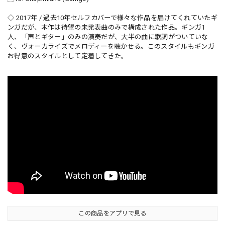
◇ 2017年 / 過去10年セルフカバーで様々な作品を届けてくれていたギ
ンガだが、本作は待望の未発表曲のみで構成された作品。ギンガ1
人、「声とギター」のみの演奏だが、大半の曲に歌詞がついていな
く、ヴォーカライズでメロディーを聴かせる。このスタイルもギンガ
お得意のスタイルとして定着してきた。
この商品をアプリで見る