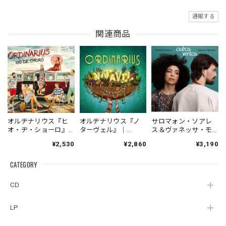
通報する
関連商品
オルヂナリウス『ヒ
オルヂナリウス『ノ
サロマォン・ソアレ
オ・ヂ・ショーロ』
ターヴェル』｜
ス＆ヴァネッサ・モ
｜ORDINARIUS『RIO
ORDINARIUS『NOTA
レーノ『オウトロ
¥2,530
¥2,860
¥3,190
DE CHORO』（IND-
VEL』（RB-045）
ス・ヴェントス』|
ORDINA002）
_NLTBR_
Salomão Soares &
CATEGORY
_LNTBR_
Vanessa
Moreno『Outros
Ventos [+1]』
CD
（TAIYO-0044）
LP