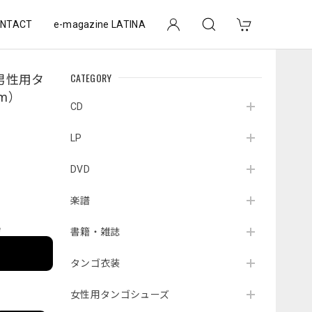
NTACT
e-magazine LATINA
CATEGORY
S 男性用タ
m）
CD
LP
DVD
楽譜
e
書籍・雑誌
タンゴ衣装
女性用タンゴシューズ