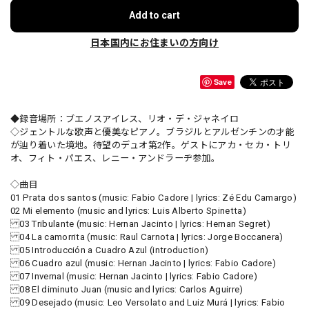
Add to cart
日本国内にお住まいの方向け
Save
◆録音場所：ブエノスアイレス、リオ・デ・ジャネイロ
◇ジェントルな歌声と優美なピアノ。ブラジルとアルゼンチンの才能
が辿り着いた境地。待望のデュオ第2作。ゲストにアカ・セカ・トリ
オ、フィト・パエス、レニー・アンドラーヂ参加。
◇曲目
01 Prata dos santos (music: Fabio Cadore | lyrics: Zé Edu Camargo)
02 Mi elemento (music and lyrics: Luis Alberto Spinetta)
03 Tribulante (music: Hernan Jacinto | lyrics: Hernan Segret)
04 La camorrita (music: Raul Carnota | lyrics: Jorge Boccanera)
05 Introducción a Cuadro Azul (introduction)
06 Cuadro azul (music: Hernan Jacinto | lyrics: Fabio Cadore)
07 Invernal (music: Hernan Jacinto | lyrics: Fabio Cadore)
08 El diminuto Juan (music and lyrics: Carlos Aguirre)
09 Desejado (music: Leo Versolato and Luiz Murá | lyrics: Fabio