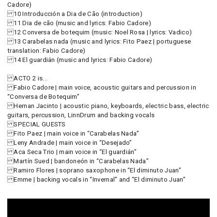
Cadore)
10 Introducción a Dia de Cão (introduction)
11 Dia de cão (music and lyrics: Fabio Cadore)
12 Conversa de botequim (music: Noel Rosa | lyrics: Vadico)
13 Carabelas nada (music and lyrics: Fito Paez | portuguese
translation: Fabio Cadore)
14 El guardián (music and lyrics: Fabio Cadore)
ACTO 2 is...
Fabio Cadore | main voice, acoustic guitars and percussion in
“Conversa de Botequim”
Hernan Jacinto | acoustic piano, keyboards, electric bass, electric
guitars, percussion, LinnDrum and backing vocals
SPECIAL GUESTS
Fito Paez | main voice in “Carabelas Nada”
Leny Andrade | main voice in “Desejado”
Aca Seca Trio | main voice in “El guardián”
Martín Sued | bandoneón in “Carabelas Nada”
Ramiro Flores | soprano saxophone in “El diminuto Juan”
Emme | backing vocals in “Invernal” and “El diminuto Juan”