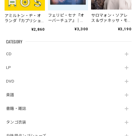
フェリピ・セナ『オ
サロマォン・ソアレ
アミルトン・ヂ・オ
ーバーチュア』｜
ス＆ヴァネッサ・モ
ランダ『カプリショ
Felipe
レーノ『オウトロ
ス』｜HAMILTON DE
¥3,300
¥3,190
¥2,860
Senna『Overture』
ス・ヴェントス』|
HOLANDA『CAPRIC
（CMRNV-001）
Salomão Soares &
HOS』（BRP-013）
CATEGORY
Vanessa
_TNLBR_
Moreno『Outros
Ventos [+1]』
CD
（TAIYO-0044）
LP
DVD
楽譜
書籍・雑誌
タンゴ衣装
女性用タンゴシューズ