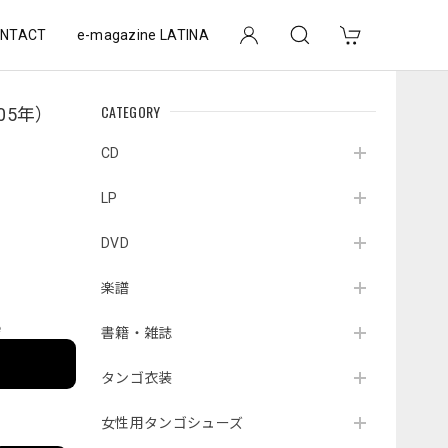
NTACT
e-magazine LATINA
CATEGORY
05年）
CD
LP
DVD
楽譜
e
書籍・雑誌
タンゴ衣装
女性用タンゴシューズ