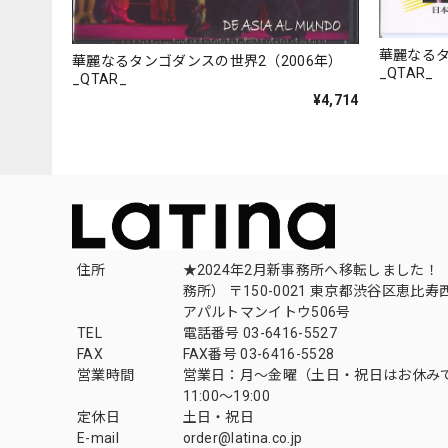
華麗なるタ
華麗なるタンゴダンスの世界2（2006年）
_QTAR_
_QTAR_
¥4,714
住所
★2024年2月新事務所へ移転しました！ 
務所） 〒150-0021 東京都渋谷区恵比寿西1
アパルトマンイトウ506号
TEL
電話番号 03-6416-5527
FAX
FAX番号 03-6416-5528
営業時間
営業日：月〜金曜（土日・祝日はお休み
11:00〜19:00
定休日
土日・祝日
E-mail
order@latina.co.jp