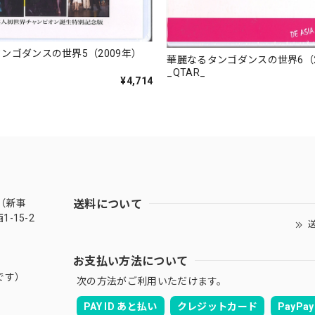
ンゴダンスの世界5（2009年）
華麗なるタンゴダンスの世界6（2
_QTAR_
¥4,714
送料について
（新事
-15-2
送
お支払い方法について
です）
次の方法がご利用いただけます。
PAY ID あと払い
クレジットカード
PayPay