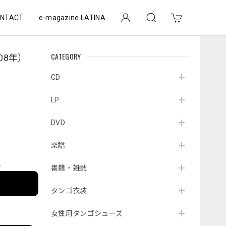
NTACT
e-magazine LATINA
CATEGORY
08年）
CD
LP
DVD
楽譜
e
書籍・雑誌
タンゴ衣装
女性用タンゴシューズ