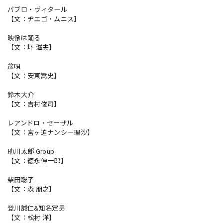
パブロ・ヴィタール
【文：ヂエゴ・ムニス】
映像は踊る
【文：圷 滋夫】
盆唄
【文：安東嵩史】
鈴木大介
【文：吉村俊司】
レアンドロ・セーザル
【文：宮ヶ迫ナンシー理沙】
助川太郎 Group
【文：徳永伸一郎】
柴田聡子
【文：森 朋之】
登川誠仁&知名定男
【文：松村 洋】