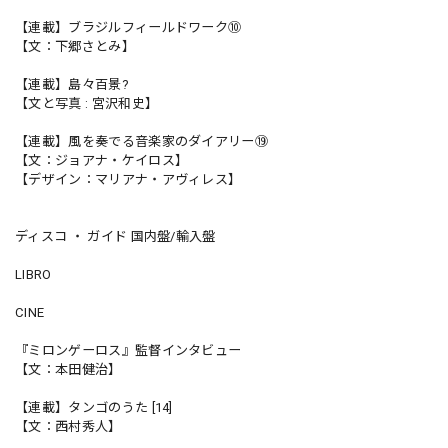
【連載】ブラジルフィールドワーク⑩
【文：下郷さとみ】
【連載】島々百景?
【文と写真 : 宮沢和史】
【連載】風を奏でる音楽家のダイアリー⑲
【文：ジョアナ・ケイロス】
【デザイン：マリアナ・アヴィレス】
ディスコ ・ ガイド 国内盤/輸入盤
LIBRO
CINE
『ミロンゲーロス』監督インタビュー
【文：本田健治】
【連載】タンゴのうた [14]
【文：西村秀人】