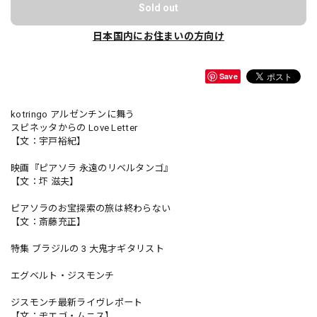
Sold out
日本国内にお住まいの方向け
Save
kotringo アルゼンチンに舞う
スピネッタからの Love Letter
【文：宇戸裕紀】
映画『ピアソラ 永遠のリベルタンゴ』
【文：圷 滋夫】
ピアソラのお宝探索の旅は終わらない
【文：斎藤充正】
特集 ブラジルの 3 大鬼才ギタリスト
エグベルト・ジスモンチ
ジスモンチ最新ライヴレポート
【文：ヂエゴ・ムニス】