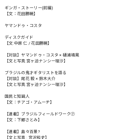
ギンガ・ストーリー(前編)
【文：花田勝暁】
ヤマンドゥ・コスタ
ディスクガイド
【文:中原 仁 / 花田勝暁】
【対談】ヤマンドゥ・コスタ × 樋浦靖晃
【文と写真:宮ヶ迫ナンシー理沙】
ブラジルの鬼才ギタリストを語る
【対談】尾花 毅 × 鈴木大介
【文と写真:宮ヶ迫ナンシー理沙】
国民と知識人
【文：チアゴ・アムーヂ】
【連載】ブラジルフィールドワーク⑦
【文：下郷さとみ】
【連載】島々百景?
【文と写真 : 宮沢和史】