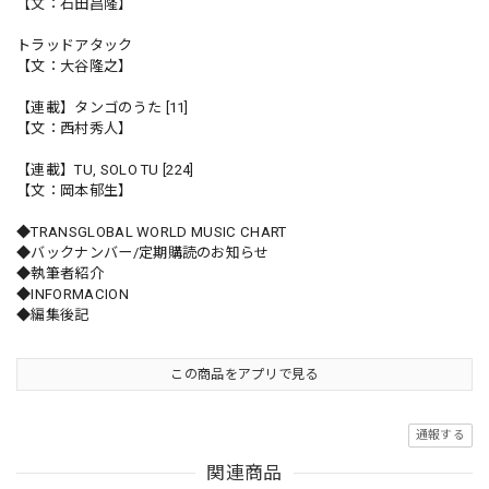
【文：石田昌隆】
トラッドアタック
【文：大谷隆之】
【連載】タンゴのうた [11]
【文：西村秀人】
【連載】TU, SOLO TU [224]
【文：岡本郁生】
◆TRANSGLOBAL WORLD MUSIC CHART
◆バックナンバー/定期購読のお知らせ
◆執筆者紹介
◆INFORMACION
◆編集後記
この商品をアプリで見る
通報する
関連商品