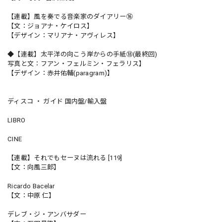
【連載】風を奏でる音楽家のダイアリー⑯
【文：ジョアナ・ケイロス】
【デザイン：マリアナ・アヴィレス】
◆【連載】太平洋の向こう岸からの手紙⑱(最終回)
写真と文：フアン・フェルミン・フェラリス】
【デザイン：赤井佑輔(paragram)】
ディスコ ・ ガイド 国内盤/輸入盤
LIBRO
CINE
【連載】それでもセーヌは流れる [119]
【文：向風三郎】
Ricardo Bacelar
【文：中原 仁】
デレブ・ジ・アンバサダー