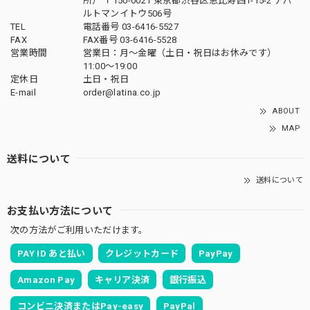
所） 〒150-0021 東京都渋谷区恵比寿西1-15-2 アパ
ルトマンイトウ506号
TEL
電話番号 03-6416-5527
FAX
FAX番号 03-6416-5528
営業時間
営業日：月〜金曜（土日・祝日はお休みです）
11:00〜19:00
定休日
土日・祝日
E-mail
order@latina.co.jp
ABOUT
MAP
送料について
送料について
お支払い方法について
次の方法がご利用いただけます。
PAY ID あと払い
クレジットカード
PayPay
Amazon Pay
キャリア決済
銀行振込
コンビニ決済またはPay-easy
PayPal