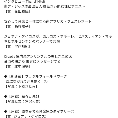
インタビュー Thandi Ntuli
南ア・ジャズの最注目人物 若き万能女性ピアニスト
【文：花田勝暁】
安心して音楽と一体になる南アフリカ・フェスレポート
【文：板谷曜子】
ジョアナ・ケイロスが、カルロス・アギーレ、セバスティアン・マッ
キとアルゼンチンのパラナーで共演
【文：宇戸裕紀】
Cicada 室内楽アンサンブルの美しき革命児
台湾の海から 世界にメッセージする
【文：北中理咲】
◆【新連載】ブラジルフィールドワーク
- 風に吹かれて声を聞く - ①
【写真：下郷さとみ】
◆【連載】島々百景28
【写真と文：宮沢和史】
◆【連載】風を奏でる音楽家のダイアリー⑪
【文 : ジョアナ・ケイロス】