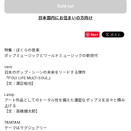
Sold out
日本国内にお住まいの方向け
Save
特集：ぼくらの音楽
ポップミュージックとワールドミュージックの新世代
cero
日本のポップ・シーンの未来をリードする傑作
『POLY LIFE MULTI SOUL』
【文：渡辺裕也】
Lamp
アート作品としてのトータル性を備えた濃密なポップスを淡々と積み
上げる
【文：高橋健太郎】
TAMTAM
テーマはラグジュアリー