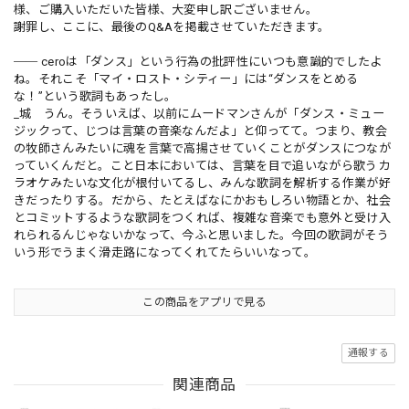
様、ご購入いただいた皆様、大変申し訳ございません。
謝罪し、ここに、最後のQ&Aを掲載させていただきます。
── ceroは「ダンス」という行為の批評性にいつも意識的でしたよ
ね。それこそ「マイ・ロスト・シティー」には“ダンスをとめる
な！”という歌詞もあったし。
_城 うん。そういえば、以前にムードマンさんが「ダンス・ミュー
ジックって、じつは言葉の音楽なんだよ」と仰ってて。つまり、教会
の牧師さんみたいに魂を言葉で高揚させていくことがダンスにつなが
っていくんだと。こと日本においては、言葉を目で追いながら歌うカ
ラオケみたいな文化が根付いてるし、みんな歌詞を解析する作業が好
きだったりする。だから、たとえばなにかおもしろい物語とか、社会
とコミットするような歌詞をつくれば、複雑な音楽でも意外と受け入
れられるんじゃないかなって、今ふと思いました。今回の歌詞がそう
いう形でうまく滑走路になってくれてたらいいなって。
この商品をアプリで見る
通報する
関連商品