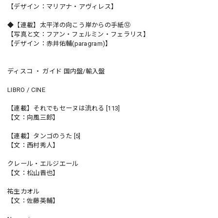
【デザイン：マリアナ・アヴィレス】
◆【連載】太平洋の向こう岸からの手紙⑫
【写真と文：フアン・フェルミン・フェラリス】
【デザイン：赤井佑輔(paragram)】
ディスコ ・ ガイド 国内盤/輸入盤
LIBRO / CINE
【連載】それでもセーヌは流れる [113]
【文：向風三郎】
【連載】タンゴのうた [5]
【文：西村秀人】
クレール・エルジエール
【文：松山晋也】
祐生カオル
【文：佐藤英輔】