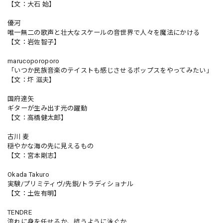
【文：大石 始】
優河
唯一無二の歌声と壮大なスケールの音世界で人々を魔法にかける
【文：岩佐智子】
marucoporoporo
「いつか民族音楽のテイストも感じさせるポップスをやってみたい」
【文：圷 滋夫】
国府達矢
ギターが生み出す光の躍動
【文：高橋健太郎】
古川 麦
穏やかな海の先に見えるもの
【文：宮本剛志】
Okada Takuro
実験/プリミティヴ/先鋭/トラディショナル
【文：土佐有明】
TENDRE
流れに身を任せるか、抗うように泳ぐか