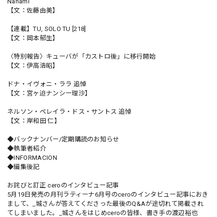
Nanami
【文：佐藤由美】
【連載】TU, SOLO TU [218]
【文：岡本郁生】
〈特別報告〉キューバが「カストロ後」に移行開始
【文：伊高浩昭】
ドナ・イヴォニ・ララ 追悼
【文：宮ヶ迫ナンシー理沙】
ネルソン・ペレイラ・ドス・サントス 追悼
【文：岸和田 仁】
◆バックナンバー/定期購読のお知らせ
◆執筆者紹介
◆INFORMACION
◆編集後記
お詫びと訂正 ceroのインタビュー記事
5月19日発売の月刊ラティーナ6月号のceroのインタビュー記事におき
まして、_城さんが答えてくださった最後のQ&Aが途切れて掲載され
てしまいました。_城さんをはじめceroの皆様、書き手の渡辺裕也