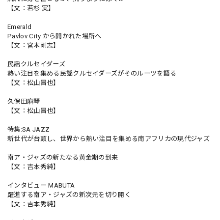
【文：若杉 実】
Emerald
Pavlov City から開かれた場所へ
【文：宮本剛志】
民謡クルセイダーズ
熱い注目を集める民謡クルセイダーズがそのルーツを語る
【文：松山晋也】
久保田麻琴
【文：松山晋也】
特集:SA JAZZ
新世代が台頭し、世界から熱い注目を集める南アフリカの現代ジャズ
南ア・ジャズの新たなる黄金期の到来
【文：吉本秀純】
インタビュー MABUTA
躍進する南ア・ジャズの新次元を切り開く
【文：吉本秀純】