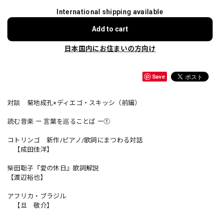
International shipping available
Add to cart
日本国内にお住まいの方向け
Save
対談 菊地成孔×ディエゴ・スキッシ（前編）
読む音楽 ー 言葉を巡ることば ー①
コトリンゴ 新作/ピアノ/歌詞にまつわる対話
【成田佳洋】
柴田聡子『愛の休日』歌詞解説
【渡辺裕也】
アフリカ・ブラジル
【旦 敬介】