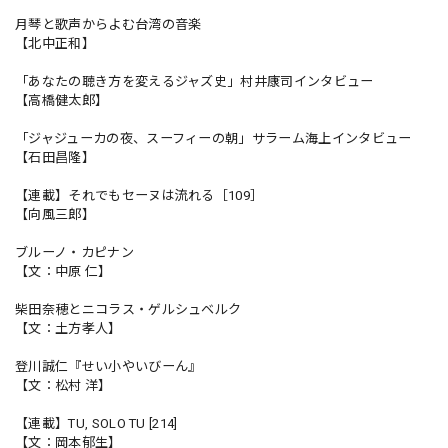
月琴と歌声からよむ台湾の音楽
【北中正和】
「あなたの聴き方を変えるジャズ史」村井康司インタビュー
【高橋健太郎】
「ジャジューカの夜、スーフィーの朝」サラーム海上インタビュー
【石田昌隆】
【連載】それでもセーヌは流れる［109］
【向風三郎】
ブルーノ・カピナン
【文：中原 仁】
柴田奈穂とニコラス・ゲルシュベルク
【文：土方孝人】
登川誠仁『せい小やいびーん』
【文：松村 洋】
【連載】TU, SOLO TU [214]
【文：岡本郁生】