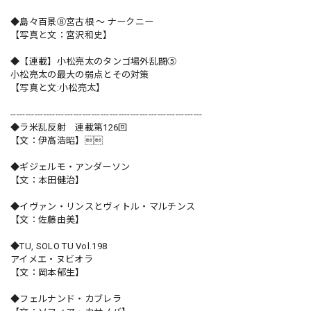
◆島々百景⑧宮古根 ～ ナークニー
【写真と文：宮沢和史】
◆【連載】小松亮太のタンゴ場外乱闘⑤
小松亮太の最大の弱点とその対策
【写真と文:小松亮太】
----------------------------------------------------------------
◆ラ米乱反射 連載第126回
【文：伊高浩昭】
◆ギジェルモ・アンダーソン
【文：本田健治】
◆イヴァン・リンスとヴィトル・マルチンス
【文：佐藤由美】
◆TU, SOLO TU Vol.198
アイメエ・ヌビオラ
【文：岡本郁生】
◆フェルナンド・カブレラ