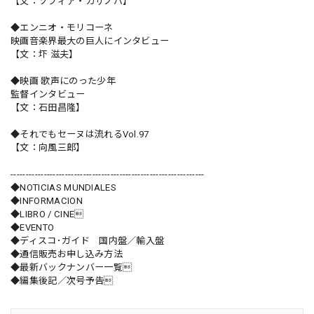
【文：ソフィア・カサノバ】
◆エンニオ・モリコーネ
映画音楽界最大の巨人にインタビュー
【文：圷 滋夫】
◆映画 歌声にのった少年
監督インタビュー
【文：石田昌隆】
◆それでもセーヌは流れるVol.97
【文：向風三郎】
----------------------------------------------------------------
◆NOTICIAS MUNDIALES
◆INFORMACION
◆LIBRO / CINE
◆EVENTO
◆ディスコ･ガイド 国内盤／輸入盤
◆通信販売お申し込み方法
◆最新バックナンバー一覧
◆編集後記／次号予告