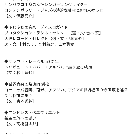
サンパウロ出身の女性シンガーソングライター
コンテンポラリー・ジャズの詩的な静寂と幻想のボレロ
【文：伊藤亮介】
◆ふわふわの音楽 ディスコガイド
プロダクション・デシネ・セレクト【選・文: 吉本 宏】
大洋レコード・セレクト【選・文: 伊藤亮介】
選・文: 中村智昭、岡村詩野、山本勇樹
----------------------------------------------------------------
◆サラヴァ・レーベル 50 周年
トリビュート・カバー・アルバムで振り返る軌跡
【文：松山晋也】
◆世界音楽の祭典IN 浜松
ヨーロッパ各国、南米、アフリカ、アジアの世界各国から国境を越え
て浜松市に集う
【文：吉本秀純】
◆アンドレス・ベエウサエルト
架空の旅への誘い
【文：髙橋健太郎】