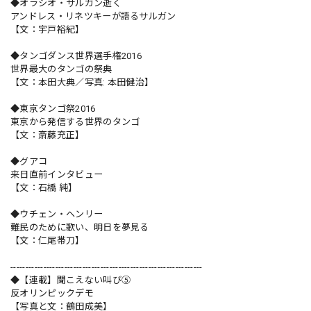
◆オラシオ・サルガン逝く
アンドレス・リネツキーが語るサルガン
【文：宇戸裕紀】
◆タンゴダンス世界選手権2016
世界最大のタンゴの祭典
【文：本田大典／写真: 本田健治】
◆東京タンゴ祭2016
東京から発信する世界のタンゴ
【文：斎藤充正】
◆グアコ
来日直前インタビュー
【文：石橋 純】
◆ウチェン・ヘンリー
難民のために歌い、明日を夢見る
【文：仁尾帯刀】
----------------------------------------------------------------
◆【連載】聞こえない叫び⑤
反オリンピックデモ
【写真と文：鶴田成美】