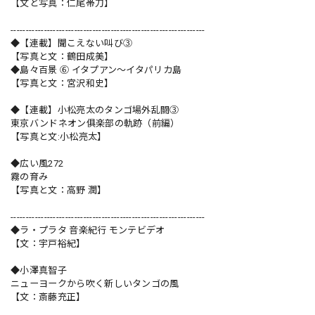
【文と写真：仁尾帯刀】
----------------------------------------------------------------
◆【連載】聞こえない叫び③
【写真と文：鶴田成美】
◆島々百景 ⑥ イタプアン〜イタパリカ島
【写真と文：宮沢和史】
◆【連載】小松亮太のタンゴ場外乱闘③
東京バンドネオン俱楽部の軌跡（前編）
【写真と文:小松亮太】
◆広い風272
霧の育み
【写真と文：高野 潤】
----------------------------------------------------------------
◆ラ・プラタ 音楽紀行 モンテビデオ
【文：宇戸裕紀】
◆小澤真智子
ニューヨークから吹く新しいタンゴの風
【文：斎藤充正】