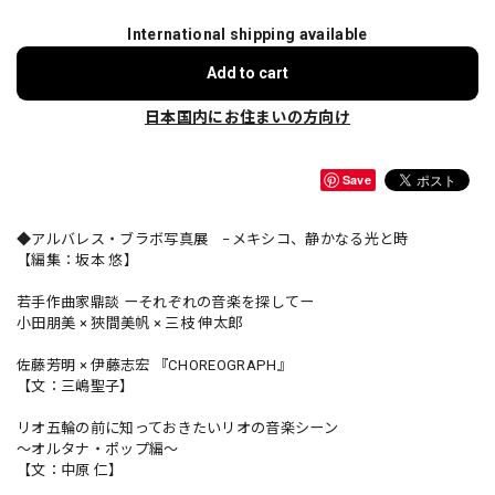
International shipping available
Add to cart
日本国内にお住まいの方向け
Save
◆アルバレス・ブラボ写真展 −メキシコ、静かなる光と時
【編集：坂本 悠】
若手作曲家鼎談 ーそれぞれの音楽を探してー
小田朋美 × 狹間美帆 × 三枝 伸太郎
佐藤芳明 × 伊藤志宏 『CHOREOGRAPH』
【文：三嶋聖子】
リオ五輪の前に知っておきたいリオの音楽シーン
〜オルタナ・ポップ編〜
【文：中原 仁】