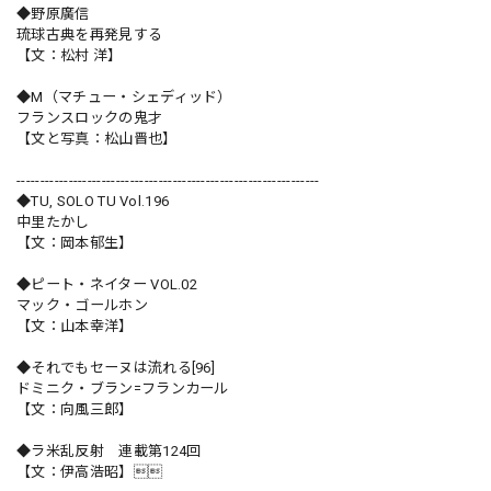
◆野原廣信
琉球古典を再発見する
【文：松村 洋】
◆M（マチュー・シェディッド）
フランスロックの鬼才
【文と写真：松山晋也】
----------------------------------------------------------------
◆TU, SOLO TU Vol.196
中里たかし
【文：岡本郁生】
◆ピート・ネイター VOL.02
マック・ゴールホン
【文：山本幸洋】
◆それでもセーヌは流れる[96]
ドミニク・ブラン=フランカール
【文：向風三郎】
◆ラ米乱反射 連載第124回
【文：伊高浩昭】