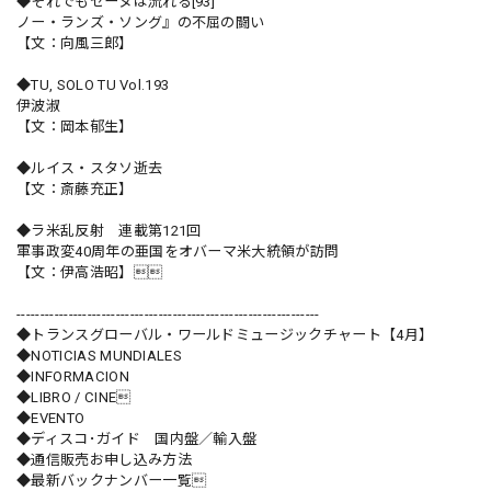
◆それでもセーヌは流れる[93]
ノー・ランズ・ソング』の不屈の闘い
【文：向風三郎】
◆TU, SOLO TU Vol.193
伊波淑
【文：岡本郁生】
◆ルイス・スタソ逝去
【文：斎藤充正】
◆ラ米乱反射 連載第121回
軍事政変40周年の亜国をオバーマ米大統領が訪問
【文：伊高浩昭】
----------------------------------------------------------------
◆トランスグローバル・ワールドミュージックチャート【4月】
◆NOTICIAS MUNDIALES
◆INFORMACION
◆LIBRO / CINE
◆EVENTO
◆ディスコ･ガイド 国内盤／輸入盤
◆通信販売お申し込み方法
◆最新バックナンバー一覧