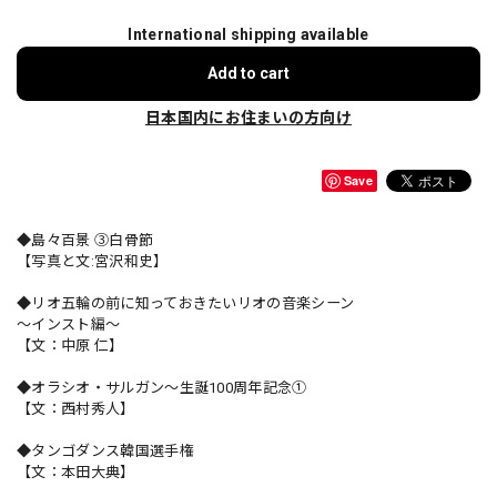
International shipping available
Add to cart
日本国内にお住まいの方向け
Save
◆島々百景 ③白骨節
【写真と文:宮沢和史】
◆リオ五輪の前に知っておきたいリオの音楽シーン
～インスト編～
【文：中原 仁】
◆オラシオ・サルガン～生誕100周年記念①
【文：西村秀人】
◆タンゴダンス韓国選手権
【文：本田大典】