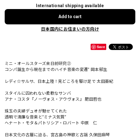
International shipping available
Add to cart
日本国内にお住まいの方向け
Save
ミニ・オールスターズ来日前研究②
コンパ誕生から現在までのハイチ音楽の変遷" 岡本郁生
レディ☆サルサ、日本上陸！見どころを駆け足で 太田亜紀
スタイルに囚われない柔軟なサンバ
アナ・コスタ『ノーヴォス・アウヴォス』 肥田哲也
珠玉の夫婦デュオが魅せてくれた
透明で清廉な音楽と“ミナス気質”
ヘナート・モタ＆パトリシア・ロバート 中原 仁
日本文化の古層に迫る、宮古島の神歌と古謡 久保田麻琴