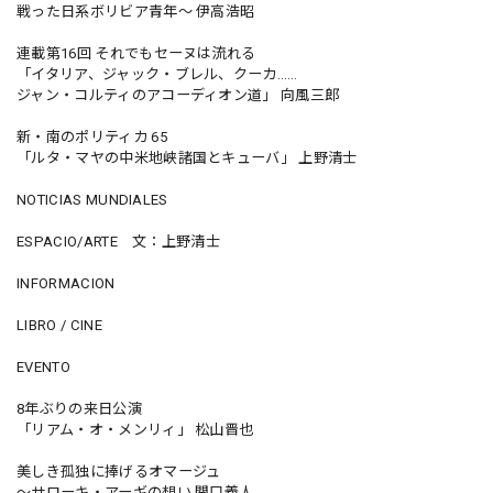
戦った日系ボリビア青年〜 伊高浩昭
連載第16回 それでもセーヌは流れる
「イタリア、ジャック・ブレル、クーカ……
ジャン・コルティのアコーディオン道」 向風三郎
新・南のポリティカ 65
「ルタ・マヤの中米地峡諸国とキューバ」 上野清士
NOTICIAS MUNDIALES
ESPACIO/ARTE 文：上野清士
INFORMACION
LIBRO / CINE
EVENTO
8年ぶりの来日公演
「リアム・オ・メンリィ」 松山晋也
美しき孤独に捧げるオマージュ
〜サローキ・アーギの想い 関口義人