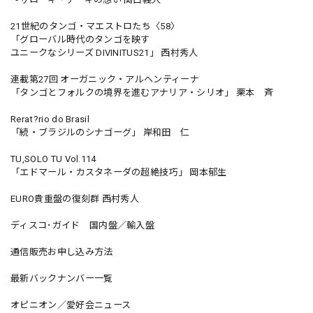
21世紀のタンゴ・マエストロたち〈58〉
「グローバル時代のタンゴを映す
ユニークなシリーズ DIVINITUS21」 西村秀人
連載第27回 オーガニック・アルヘンティーナ
「タンゴとフォルクの境界を進むアナリア・シリオ」 栗本 斉
Rerat?rio do Brasil
「続・ブラジルのシナゴーグ」 岸和田 仁
TU,SOLO TU Vol.114
「エドマール・カスタネーダの超絶技巧」 岡本郁生
EURO貴重盤の復刻群 西村秀人
ディスコ･ガイド 国内盤／輸入盤
通信販売お申し込み方法
最新バックナンバー一覧
オピニオン／愛好会ニュース