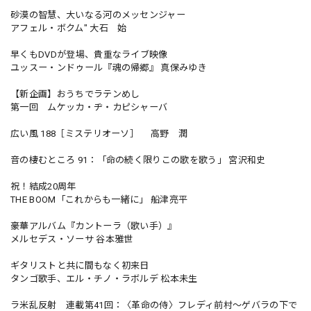
砂漠の智慧、大いなる河のメッセンジャー
アフェル・ボクム" 大石 始
早くもDVDが登場、貴重なライブ映像
ユッスー・ンドゥール『魂の帰郷』 真保みゆき
【新企画】おうちでラテンめし
第一回 ムケッカ・ヂ・カピシャーバ
広い風 188［ミステリオーソ］ 高野 潤
音の棲むところ 91：「命の続く限りこの歌を歌う」 宮沢和史
祝！結成20周年
THE BOOM「これからも一緒に」 船津亮平
豪華アルバム『カントーラ（歌い手）』
メルセデス・ソーサ 谷本雅世
ギタリストと共に間もなく初来日
タンゴ歌手、エル・チノ・ラボルデ 松本未生
ラ米乱反射 連載第41回：〈革命の侍〉フレディ前村〜ゲバラの下で