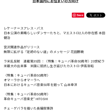
日本国内にお住まいの方向け
Save
レケーナ＝スアレス・パス
日本公演の素晴らしいダンサーたちと、マエストロ2人の存在感 本田
健治
宮沢関連作品がリリース
無限に拡がる「足跡のない道」のメッセージ 花田勝暁
ラ米乱反射 連載第35回 ：〈特集：キューバ革命50周年〉20世紀ラ
米最大の出来事 米国に抵抗し生き延びたカストロ 伊高浩昭
〈特集：キューバ革命50周年〉
オマーラからオマーラへ
日本におけるキューバ音楽50年を廻って 山本幸洋
〈特集：キューバ革命50周年〉
革命キューバ音楽史" HITOSHI
チェ・ゲバラを描いた長編叙事詩