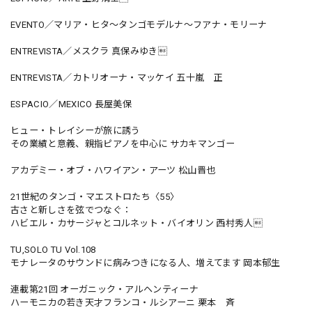
EVENTO／マリア・ヒタ〜タンゴモデルナ〜フアナ・モリーナ
ENTREVISTA／メスクラ 真保みゆき
ENTREVISTA／カトリオーナ・マッケイ 五十嵐 正
ESPACIO／MEXICO 長屋美保
ヒュー・トレイシーが旅に誘う
その業績と意義、親指ピアノを中心に サカキマンゴー
アカデミー・オブ・ハワイアン・アーツ 松山晋也
21世紀のタンゴ・マエストロたち〈55〉
古さと新しさを弦でつなぐ：
ハビエル・カサージャとコルネット・バイオリン 西村秀人
TU,SOLO TU Vol.108
モナレータのサウンドに病みつきになる人、増えてます 岡本郁生
連載第21回 オーガニック・アルヘンティーナ
ハーモニカの若き天才フランコ・ルシアーニ 栗本 斉