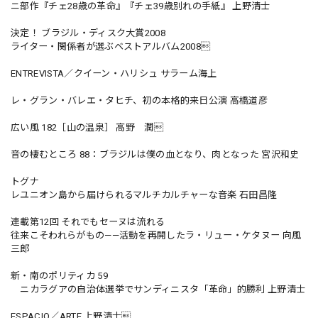
ニ部作『チェ28歳の革命』『チェ39歳別れの手紙』 上野清士
決定！ ブラジル・ディスク大賞2008
ライター・関係者が選ぶベストアルバム2008
ENTREVISTA／クイーン・ハリシュ サラーム海上
レ・グラン・バレエ・タヒチ、初の本格的来日公演 高橋道彦
広い風 182［山の温泉］ 高野 潤
音の棲むところ 88：ブラジルは僕の血となり、肉となった 宮沢和史
トグナ
レユニオン島から届けられるマルチカルチャーな音楽 石田昌隆
連載第12回 それでもセーヌは流れる
往来こそわれらがもの——活動を再開したラ・リュー・ケタヌー 向風
三郎
新・南のポリティカ 59
ニカラグアの自治体選挙でサンディニスタ「革命」的勝利 上野清士
ESPACIO／ARTE 上野清士