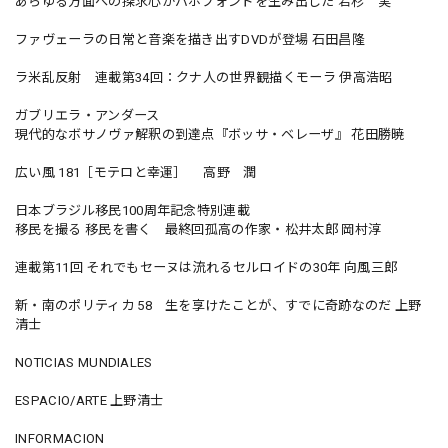
あらゆる方面への探求心がバホフォンドを生み出した 若杉 実
ファヴェーラの日常と音楽を描き出すDVDが登場 石田昌隆
ラ米乱反射 連載第34回：クナ人の世界観描くモーラ 伊高浩昭
ガブリエラ・アンダース
現代的なボサノヴァ解釈の到達点『ボッサ・ベレーザ』 花田勝暁
広い風 181［モテロと幸運］ 高野 潤
日本ブラジル移民100周年記念特別連載
移民を撮る 移民を書く 最終回孤高の作家・松井太郎 岡村淳
連載第11回 それでもセーヌは流れるセルロイドの30年 向風三郎
新・南のポリティカ 58 生を享けたことが、すでに奇跡なのだ 上野
清士
NOTICIAS MUNDIALES
ESPACIO/ARTE 上野清士
INFORMACION