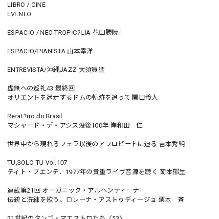
LIBRO / CINE
EVENTO
ESPACIO / NEO TROPIC?LIA 花田勝暁
ESPACIO/PIANISTA 山本幸洋
ENTREVISTA/沖縄JAZZ 大須賀猛
虚無への巡礼43 最終回
オリエントを迷走するドムの軌跡を追って 関口義人
Rerat?rio do Brasil
マシャード・デ・アシス没後100年 岸和田 仁
世界中から現れるフェラ以後のアフロビートに迫る 吉本秀純
TU,SOLO TU Vol.107
ティト・プエンテ、1977年の貴重ライヴ音源を聴く 岡本郁生
連載第21回 オーガニック・アルヘンティーナ
伝統と洗練を歌う、ロレーナ・アストゥディージョ 栗本 斉
21世紀のタンゴ・マエストロたち〈53〉