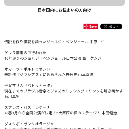
日本国内にお住まいの方向け
Save
伝説を作り伝説を語ったジョルジ・ベンジョール 中原 仁
ゲリラ豪雨の中行われた
16年ぶりのジョルジ・ベンジョール日本公演 島 ケンジ
オマーラ・ポルトゥオンド
最新作『グラシアス』に込められた自分史 山本幸洋
平賀マリカ『バトゥカーダ』
現在までのブラジル音楽とジャズのミッシング・リンクを解き明かす
石川真男
スアレス・パス＝レケーナ
来春1月から全国公演が決定！2大巨匠の夢のステージ！ 本田健治
グスタボ・サンタオラージャ