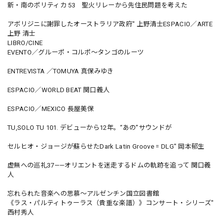
新・南のポリティカ 53 聖火リレーから先住民問題を考えた
アボリジニに謝罪したオーストラリア政府" 上野清士ESPACIO／ARTE
上野 清士
LIBRO/CINE
EVENTO／グルーポ・コルポ〜タンゴのルーツ
ENTREVISTA ／TOMUYA 真保みゆき
ESPACIO／WORLD BEAT 関口義人
ESPACIO／MEXICO 長屋美保
TU,SOLO TU 101. デビューから12年。“あの”サウンドが
セルヒオ・ジョージが蘇らせたDark Latin Groove = DLG" 岡本郁生
虚無への巡礼37——オリエントを迷走するドムの軌跡を追って 関口義
人
忘れられた音楽への思慕〜アルゼンチン国立図書館
《ラス・パルティトゥーラス（貴重な楽譜）》コンサート・シリーズ"
西村秀人