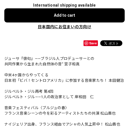
International shipping available
Add to cart
日本国内にお住まいの方向け
Save
ジューサ『俳句』——ブラジル人プロデューサーとの
共同作業から生まれた自然体の音" 宮子和眞
中米4ヶ国からやってくる
日本初「ビバ！セントロアメリカ」に参加する音楽家たち！ 本田健治
ジルベルト・ジル再考 第4回
ジルベルト・ジル——1人の政治家として 岸和田 仁
音楽フェスティバル〈ブルジュの春〉
フランス音楽シーンの今を彩るアーティストたちの共演 松山晋也
ナイジェリア出身、フランス経由でアシャの人気上昇中！ 松山晋也