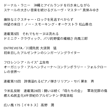
ドーナル・ラニー 沖縄とアイルランドを行き来しながら
スケールの大きい音楽を続けるグルーヴ・マスター" 真保みゆき
痛快なミクスチャー・ロックを見逃すべからず
待望の来日！ ノー・スモーキング・オーケストラ 松山晋也
連載第5回 それでもセーヌは流れる
ドミニク・クラヴィック、パリ的野蛮の繊細さ 向風三郎
ENTREVISTA／川畑先民 大須賀 猛
初来日したアルゼンチンのシンガーソングライター
フロレンシア・ルイス" 土佐有
オーガニック・アルヘンティーナ〜コンテンポラリー・フォルクロー
レの世界〜
連載第15回 詩情溢れるピアノ弾きリリアン・サバ 栗本 斉
ラ米乱反射 連載第28回：闘いは続く「母たちの会」 軍政犯罪の傷
癒えぬ民主化4半世紀のアルゼンチン 伊高浩昭
広い風 175［イキトス］ 高野 潤