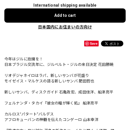
International shipping available
Add to cart
日本国内にお住まいの方向け
Save
今年はジルに抱擁を！
日本ブラジル交流年に、ジルベルト・ジルの来日決定 花田勝暁
リオデジャネイロはラパ、新しいサンバが花盛り
モイゼイス・マルケスの語る新しいサンバ 肥田哲也
新しいサンバ、ディスクガイド 石亀政宏、成田佳洋、船津亮平
フェルナンダ・タカイ『彼女の瞳が輝く処』 船津亮平
カルロス“パタート”バルデス
アフロキューバンの神髄を伝えたコンゲーロ 山本幸洋