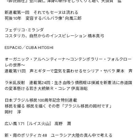
『酔虎自在』登川誠仁 渾身の新作をじっくりと聴く 大須賀 猛
新連載第一回 それでもセーヌは流れる
死後10年 変容するバルバラ像" 向風三郎
フェデリコ･ミランダ
コスタリカ、自然からのインスピレーション 橋本真弓
ESPACIO／CUBA HITOSHI
オーガニック・アルヘンティーナ〜コンテンポラリー・フォルクロー
レの世界〜
連載第11回 声とギターで空気を震わせるセシリア・サバラ 栗本 斉
ラ米乱反射 連載第24回：生き血吸う債務蛭は撲滅を新憲法に赤道国
の変革懸ける若き大統領Ｒ・コレア 伊高浩昭
日本ブラジル移民100周年記念特別連載
移民を撮る 移民を描く その壱「ブラジル移民の岡村です」
岡村 淳
広い風 171［ルイス火山］ 高野 潤
新・南のポリティカ 48 ユーラシア大陸の真ん中で考える