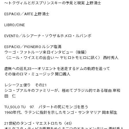
〜トクヴィルとガスプリンスキーの予見と現実 上野清士
ESPACIO／ARTE 上野清士
LIBRO/CINE
EVENTO／ルシアーナ・ソウザ＆ホメロ・ルバンボ
ESPACIO／PIONEIRO ルシア塩満
ウーゴ・ファトルーソ来日インタビュー（後編）
〈ニール・ワイスとの出会い 〜 ヤヒロトモヒロに訊く〉 西村秀人
虚無への巡礼33——オリエントを迷走するドムの軌跡を追って
その後のロマ・ミュージック 関口義人
レシーフェ便り その21
シコ・ブアルキのファミリーが、極めてブラジル的である理由 岸和
田 仁
TU,SOLO TU 97. パタートの死にモンゴを思う
1960年代、ラテンに指針を示したモンゴ・サンタマリア 岡本郁生
21世紀のタンゴ・マエストロたち〈45〉
オルケスタ・ティピカ再興をめぐる二つのドキュメンタリー 西村秀人