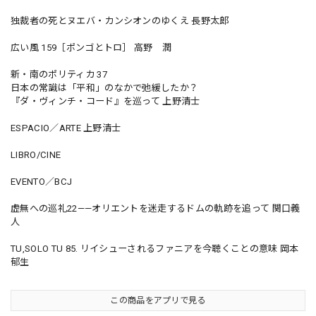
独裁者の死とヌエバ・カンシオンのゆくえ 長野太郎
広い風 159［ポンゴとトロ］ 高野 潤
新・南のポリティカ 37
日本の常識は「平和」のなかで弛緩したか？
『ダ・ヴィンチ・コード』を巡って 上野清士
ESPACIO／ARTE 上野清士
LIBRO/CINE
EVENTO／BCJ
虚無への巡礼22——オリエントを迷走するドムの軌跡を追って 関口義
人
TU,SOLO TU 85. リイシューされるファニアを今聴くことの意味 岡本
郁生
この商品をアプリで見る