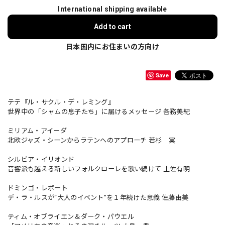
International shipping available
Add to cart
日本国内にお住まいの方向け
Save
テテ『ル・サクル・デ・レミング』
世界中の「シャムの息子たち」に届けるメッセージ 各務美紀
ミリアム・アイーダ
北欧ジャズ・シーンからラテンへのアプローチ 若杉 実
シルビア・イリオンド
音響派も越える新しいフォルクローレを歌い続けて 土佐有明
ドミンゴ・レポート
デ・ラ・ルスが“大人のイベント”を１年続けた意義 佐藤由美
ティム・オブライエン＆ダーク・パウエル