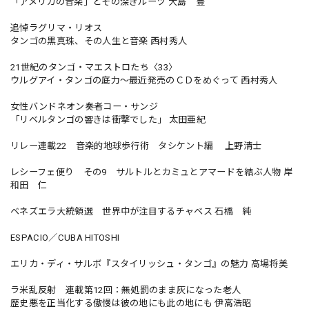
「アメリカの音楽」とその深きルーツ 大島 豊
追悼ラグリマ・リオス
タンゴの黒真珠、その人生と音楽 西村秀人
21世紀のタンゴ・マエストロたち〈33〉
ウルグアイ・タンゴの底力〜最近発売のＣＤをめぐって 西村秀人
女性バンドネオン奏者コー・サンジ
「リベルタンゴの響きは衝撃でした」 太田亜紀
リレー連載22 音楽的地球歩行術 タシケント編 上野清士
レシーフェ便り その9 サルトルとカミュとアマードを結ぶ人物 岸
和田 仁
ベネズエラ大統領選 世界中が注目するチャベス 石橋 純
ESPACIO／CUBA HITOSHI
エリカ・ディ・サルボ『スタイリッシュ・タンゴ』の魅力 高場将美
ラ米乱反射 連載第12回：無処罰のまま灰になった老人
歴史悪を正当化する傲慢は彼の地にも此の地にも 伊高浩昭