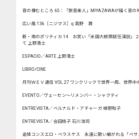
音の棲むところ 65：「旅音楽人」MIYAZAWAが描く音の
広い風 136［ニジマス］q 高野 潤
新・南のポリティカ 14 お笑い「米国大統領就任演説
て 上野清士
ESPACIO／ARTE 上野清士
LIBRO/CINE
月刊ＷＥＶ通信 VOL.27 ワンクリックで世界一周、世界
EVENTO／ヴェーセン〜リメンバー・シャクティ
ENTREVISTA／ベルナルド・アチャーガ 植野和子
ENTREVISTA／会田桃子 石川浩司
追悼コンスエロ・ベラスケス 永遠に歌い継がれる「ベサ