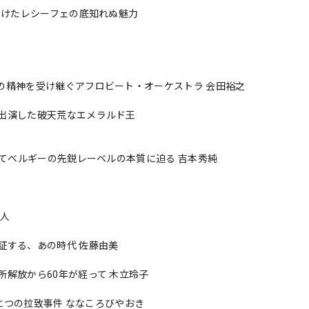
届けたレシーフェの底知れぬ魅力
の精神を受け継ぐアフロビート・オーケストラ 会田裕之
出演した破天荒なエメラルド王
してベルギーの先鋭レーベルの本質に迫る 吉本秀純
義人
証する、あの時代 佐藤由美
解放から60年が経って 木立玲子
ひとつの拉致事件 ななころびやおき