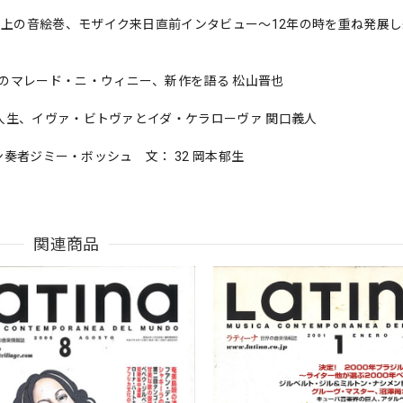
極上の音絵巻、モザイク来日直前インタビュー〜12年の時を重ね発展
のマレード・ニ・ウィニー、新作を語る 松山晋也
と人生、イヴァ・ビトヴァとイダ・ケラローヴァ 関口義人
ーン奏者ジミー・ボッシュ 文： 32 岡本郁生
関連商品