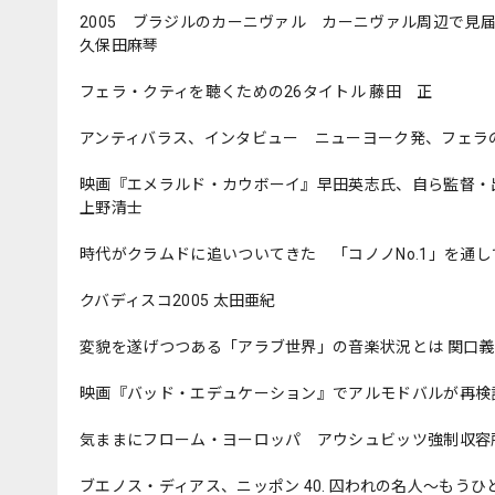
2005 ブラジルのカーニヴァル カーニヴァル周辺で見
久保田麻琴
フェラ・クティを聴くための26タイトル 藤田 正
アンティバラス、インタビュー ニューヨーク発、フェラ
映画『エメラルド・カウボーイ』早田英志氏、自ら監督・
上野清士
時代がクラムドに追いついてきた 「コノノNo.1」を通
クバディスコ2005 太田亜紀
変貌を遂げつつある「アラブ世界」の音楽状況とは 関口
映画『バッド・エデュケーション』でアルモドバルが再検
気ままにフローム・ヨーロッパ アウシュビッツ強制収容所
ブエノス・ディアス、ニッポン 40. 囚われの名人〜もう