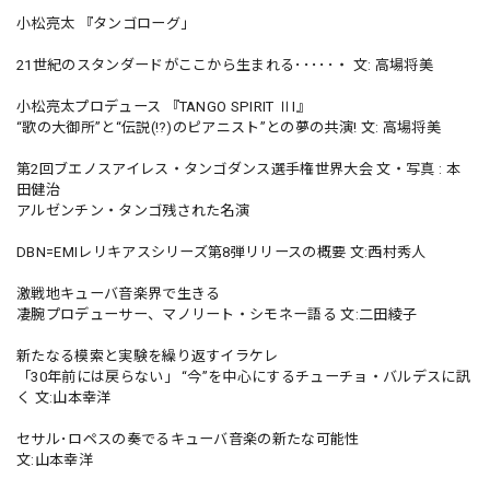
小松亮太 『タンゴローグ」
21世紀のスタンダードがここから生まれる･････・ 文: 高場将美
小松亮太プロデュース 『TANGO SPIRIT ⅡI』
“歌の大御所”と“伝説(!?)のピアニスト”との夢の共演! 文: 高場将美
第2回ブエノスアイレス・タンゴダンス選手権世界大会 文・写真 : 本
田健治
アルゼンチン・タンゴ残された名演
DBN=EMIレリキアスシリーズ第8弾リリースの概要 文:西村秀人
激戦地キューバ音楽界で生きる
凄腕プロデューサー、マノリート・シモネー語る 文:二田綾子
新たなる模索と実験を繰り返すイラケレ
「30年前には戻らない」 “今”を中心にするチューチョ・バルデスに訊
く 文:山本幸洋
セサル･ロペスの奏でるキューバ音楽の新たな可能性
文:山本幸洋