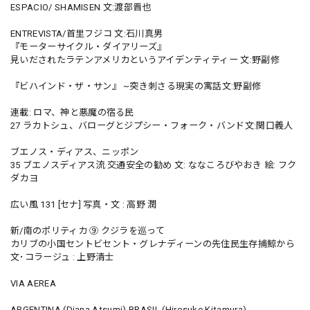
ESPACIO/ SHAMISEN 文:渡部晋也
ENTREVISTA/首里フジコ 文:石川真男
『モーターサイクル・ダイアリーズ』
見いだされたラテンアメリカというアイデンティティー 文:野副修
『ビハインド・ザ・サン』 ~突き刺さる現実の寓話文:野副修
連載: ロマ、神と悪魔の宿る民
27 ラカトシュ、バローグとジプシー・フォーク・バンド文:関口義人
ブエノス・ディアス、ニッポン
35 ブエノスディアス流 交通安全の勧め 文: ななころびやおき 絵: フク
ダカヨ
広い風 131 [セナ] 写真・文 : 高野 潤
新/南のポリティカ ⑨ クジラを巡って
カリブの小国セントビセント・グレナディーンの先住民生存捕鯨から
文･コラージュ : 上野清士
VIA AEREA
ARGENTINA (Diana Atsumi) BRASIL (Hirosuke Kitamura)