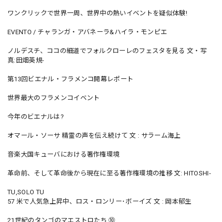
ワンクリックで世界一周、世界中の熱いイベントを疑似体験!
EVENTO / チャランガ・アバネーラ&ハイラ・モンピエ
ノルデスチ、ココの細道でフォルクローレのフェスタを見る 文・写
真:田畑英規-
第13回ビエナル・フラメンコ開幕レポート
世界最大のフラメンコイベント
今年のビエナルは?
オマール・ソーサ 精霊の声を伝え続けて 文 : サラーム海上
音楽大国キューバにおける著作権環境
革命前、そして革命後から現在に至る著作権環境の推移 文: HITOSHI-
TU,SOLO TU
57 米で人気急上昇中、ロス・ロンリー･ボーイズ 文 : 岡本郁生
21世紀のタンゴのマエストロたち ⑩