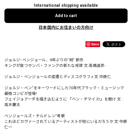
International shipping available
Add to cart
日本国内にお住まいの方向け
Save
ジョルジ･ベンジョール、9年ぶりの“純” 新作
キングが放つサンバ・ファンクの新たな戒律 文:高橋道彦-
ジョルジ・ベンジョールの変遷とディスコグラフィ文:中原仁
ジョルジ・ベン”をキーワードにした70年代ブラック・ミュージック
最強コンピが登場!
フェイジョアーダを掻き込むように 『ベン・ヂマイス!』を聴け 文 :
高木慶太
ベンジョールズ・チルドレン”考察
これほどカヴァーされているアーティストが他にいるだろうか 文:中原
仁一