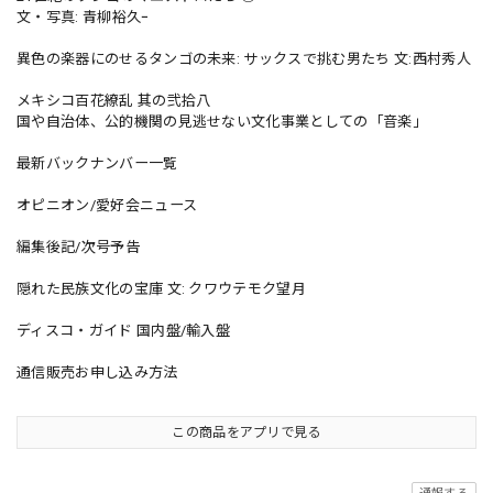
文・写真: 青柳裕久ｰ
異色の楽器にのせるタンゴの未来: サックスで挑む男たち 文:西村秀人
メキシコ百花繚乱 其の弐拾八
国や自治体、公的機関の見逃せない文化事業としての「音楽」
最新バックナンバー一覧
オピニオン/愛好会ニュース
編集後記/次号予告
隠れた民族文化の宝庫 文: クワウテモク望月
ディスコ・ガイド 国内盤/輸入盤
通信販売お申し込み方法
この商品をアプリで見る