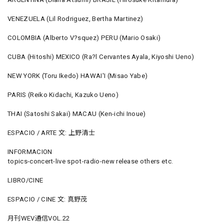
VENEZUELA (Lil Rodriguez, Bertha Martinez)
COLOMBIA (Alberto V?squez) PERU (Mario Osaki)
CUBA (Hitoshi) MEXICO (Ra?l Cervantes Ayala, Kiyoshi Ueno)
NEW YORK (Toru Ikedo) HAWAI'I (Misao Yabe)
PARIS (Reiko Kidachi, Kazuko Ueno)
THAI (Satoshi Sakai) MACAU (Ken-ichi Inoue)
ESPACIO / ARTE 文: 上野清士
INFORMACION
topics-concert-live spot-radio-new release others etc.
LIBRO/CINE
ESPACIO / CINE 文: 真野茂
月刊WEV通信VOL.22