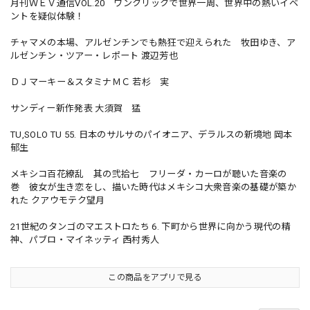
月刊ＷＥＶ通信VOL.20 ワンクリックで世界一周、世界中の熱いイベ
ントを疑似体験！
チャマメの本場、アルゼンチンでも熱狂で迎えられた 牧田ゆき、ア
ルゼンチン・ツアー・レポート 渡辺芳也
ＤＪマーキー＆スタミナＭＣ 若杉 実
サンディー新作発表 大須賀 猛
TU,SOLO TU 55. 日本のサルサのパイオニア、デラルスの新境地 岡本
郁生
メキシコ百花繚乱 其の弐拾七 フリーダ・カーロが聴いた音楽の
巻 彼女が生き恋をし、描いた時代はメキシコ大衆音楽の基礎が築か
れた クアウモテク望月
21世紀のタンゴのマエストロたち 6. 下町から世界に向かう現代の精
神、パブロ・マイネッティ 西村秀人
この商品をアプリで見る