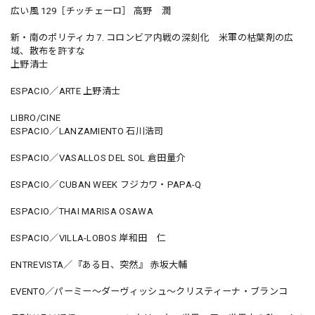
広い風 129［チッチェーロ］ 高野 潤
新・南のポリティカ 7. コロンビア内戦の深刻化 米軍の枯葉剤の広
域、散布を許すな
上野清士
ESPACIO／ARTE 上野清士
LIBRO/CINE
ESPACIO／LANZAMIENTO 石川浩司
ESPACIO／VASALLOS DEL SOL 倉田量介
ESPACIO／CUBAN WEEK フジカワ・PAPA-Q
ESPACIO／THAI MARISA OSAWA
ESPACIO／VILLA-LOBOS 岸和田 仁
ENTREVISTA／『ある日、突然』 赤坂大輔
EVENTO／パーミー〜ダーヴィッシュ〜クリスティーナ・ブランコ