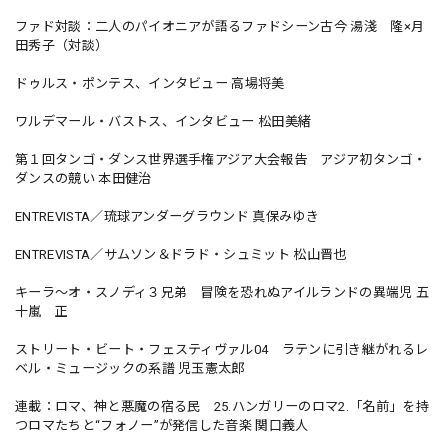
ファド対談：二人のパイオニアが語るファドシーン古今 湯淺 隆×月
田秀子（対談）
ドゥルス・ポンテス、インタビュー 高場将美
ワルデマール・バストス、インタビュー 松田美緒
第１回タンゴ・ダンス世界選手権アジア大会報告 アジア初タンゴ・
ダンスの競い 本田健治
ENTREVISTA／琉球アンダーグラウンド 真保みゆき
ENTREVISTA／サムソン＆ドラド・シュミット 松山晋也
キーラ〜オ・スノディ３兄弟 冒険を恐れぬアイルランドの異端児 五
十嵐 正
ストリート・ビート・フェスティヴァル04 ラテンに引き継がれるレ
ベル・ミュージックの系譜 児玉憲太郎
連載：ロマ、神と悪魔の宿る民 25.ハンガリーのロマ2.「名前」を持
つロマたちと“フォノー”が発信した音楽 関口義人