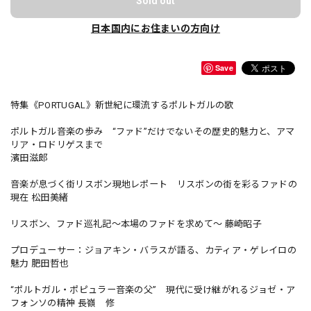
Sold out
日本国内にお住まいの方向け
Save
特集《PORTUGAL》新世紀に環流するポルトガルの歌
ポルトガル音楽の歩み “ファド”だけでないその歴史的魅力と、アマ
リア・ロドリゲスまで
濱田滋郎
音楽が息づく街リスボン現地レポート リスボンの街を彩るファドの
現在 松田美緒
リスボン、ファド巡礼記〜本場のファドを求めて〜 藤崎昭子
プロデューサー：ジョアキン・バラスが語る、カティア・ゲレイロの
魅力 肥田哲也
“ポルトガル・ポピュラー音楽の父” 現代に受け継がれるジョゼ・ア
フォンソの精神 長嶺 修