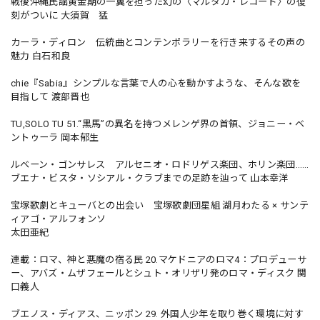
戦後沖縄民謡黄金期の一翼を担った幻の〈マルタカ・レコード〉の復
刻がついに 大須賀 猛
カーラ・ディロン 伝統曲とコンテンポラリーを行き来するその声の
魅力 白石和良
chie『Sabia』シンプルな言葉で人の心を動かすような、そんな歌を
目指して 渡部晋也
TU,SOLO TU 51.“黒馬”の異名を持つメレンゲ界の首領、ジョニー・ベ
ントゥーラ 岡本郁生
ルベーン・ゴンサレス アルセニオ・ロドリゲス楽団、ホリン楽団……
ブエナ・ビスタ・ソシアル・クラブまでの足跡を辿って 山本幸洋
宝塚歌劇とキューバとの出会い 宝塚歌劇団星組 湖月わたる × サンテ
ィアゴ・アルフォンソ
太田亜紀
連載：ロマ、神と悪魔の宿る民 20.マケドニアのロマ4：プロデューサ
ー、アバズ・ムザフェールとシュト・オリザリ発のロマ・ディスク 関
口義人
ブエノス・ディアス、ニッポン 29. 外国人少年を取り巻く環境に対す