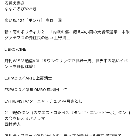
る覚え書き
ななころびやおき
広い風 124［ボンバ］ 高野 潤
新・南のポリティカ２ 「内戦の傷、癒えぬ小国の大統領選挙 中米
グァテマラの先住民の思い 上野清士
LIBRO/CINE
月刊ＷＥＶ通信VOL.15 ワンクリックで世界一周、世界中の熱いイベ
ントを疑似体験！
ESPACIO／ARTE 上野清士
ESPACIO／QUILOMBO 岸和田 仁
ENTREVISTA/ターニャ・チュア 神月さとし
21世紀のタンゴのマエストロたち３『タンゴ・エン・ビーボ』タンゴ
の今を伝えるパノラマ
西村秀人
アルティプラーノ便り Vol.8 ミニチュアが先がける未来 瀬戸順子