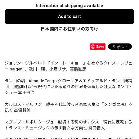
International shipping available
Add to cart
日本国内にお住まいの方向け
Save
ジョアン・ジルベルト『イン・トーキョー』をめぐるクロス・レヴュ
ー saigenji、及川 穣、小野リサ、高橋道彦
タンゴの魂—Alma de Tango グローリア＆エドゥアルド・タンゴ舞踊
団 揺籃時代から現代にいたる踊りの世界を体現した壮大なタンゴ・
ショー 本田健治
カルロス・マルサン 親子４代に渡る音楽家人生と『タンゴの魂』を
訊く 高場将美
マグリブ・ルポルタージュ 越境する魂のオアシス 現代に反転する
トランス・ミュージックの示す新たな方向性 関口義人