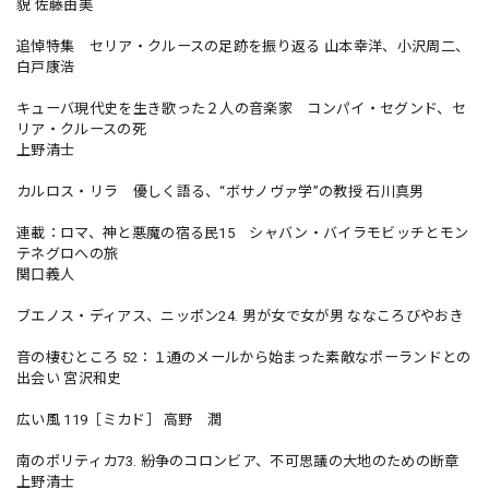
貌 佐藤由美
追悼特集 セリア・クルースの足跡を振り返る 山本幸洋、小沢周二、
白戸康浩
キューバ現代史を生き歌った２人の音楽家 コンパイ・セグンド、セ
リア・クルースの死
上野清士
カルロス・リラ 優しく語る、“ボサノヴァ学”の教授 石川真男
連載：ロマ、神と悪魔の宿る民15 シャバン・バイラモビッチとモン
テネグロへの旅
関口義人
ブエノス・ディアス、ニッポン24. 男が女で女が男 ななころびやおき
音の棲むところ 52：１通のメールから始まった素敵なポーランドとの
出会い 宮沢和史
広い風 119［ミカド］ 高野 潤
南のポリティカ73. 紛争のコロンビア、不可思議の大地のための断章
上野清士