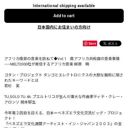
International shipping available
Add to cart
日本国内にお住まいの方向け
Save
アフリカ南部の音楽を訪ねて◆Vol.1 南アフリカ共和国の音楽事情
——MELT2000社が発信するアフリカ音楽 柳原 明
ゴタン・プロジェクト タンゴとエレクトロニクスの大胆な融和に隠さ
れたキーワードとは
若杉 実
TU,SOLO TU 46. プエルトリコが生んだ偉大な作曲家ティテ・クレー・
アロンソ 岡本郁生
今年第２回目を迎える、日本＝ベネズエラ文化交流ビッグ・プロジェ
クト！
『ベネズエラ文化週間アーティスト・イン・ジャパン２００３』の全