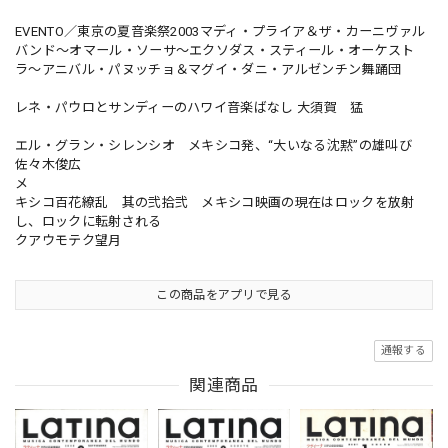
EVENTO／東京の夏音楽祭2003マディ・プライア＆ザ・カーニヴァル
バンド〜オマール・ソーサ〜エクソダス・スティール・オーケスト
ラ〜アニバル・パヌッチョ＆マグイ・ダニ・アルゼンチン舞踊団
レネ・パウロとサンディーのハワイ音楽ばなし 大須賀 猛
エル・グラン・シレンシオ メキシコ発、“大いなる沈黙”の雄叫び
佐々木俊広
メ
キシコ百花繚乱 其の弐拾弐 メキシコ映画の現在はロックを放射
し、ロックに転射される
クアウモテク望月
この商品をアプリで見る
通報する
関連商品