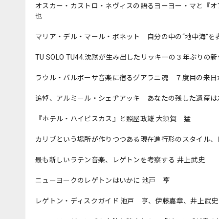
オスカー・カストロ・ネヴィスの語るヨーヨー・マと『オブ
也
マリア・デル・マール・ボネット 自分の中の“地中海”を
TU SOLO TU44.沈黙が生み出したリッキーの３年ぶり
ラウル・バルボーサ音楽に宿るグアラニ魂 ７度目の来日
追悼、アルミール・シェヂアッキ あなたの残した遺産は
『ホテル・ハイビスカス』と照屋政雄 大須賀 猛
カリブという場所が作りつつある現在進行形のスタイル、
最も新しいラテン音楽、レゲトンを考察する 井上武史
ニューヨークのレゲトンはいかに 池戸 亨
レゲトン・ディスクガイド 池戸 亨、伊藤嘉章、井上武史