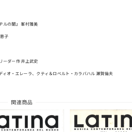
ヂルの闇』 峯村雅美
村恵子
リーダー作 井上武史
ディオ・エレーラ、クティ＆ロベルト・カラバハル 瀬賀倫夫
関連商品