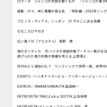
ロマーヌ ジャンゴの衣鉢を継ぐもの 「ジャンゴが書き
連載：ロマ、神と悪魔の宿る民 ・特別編：2003年リン
ブエノス・ディアス、ニッポン 21.今そこにある危機
ななころびやおき
広い風 116［アルコチャ］ 高野 潤
南のポリティカ 70.ハイチの民族宗教ブードゥー教
虐げられた者の宗教の尊厳を考える 上野清士
月刊ＷＥＶ通信VOL.7 ワンクリックで世界一周、世界
EVENTO／ハシオナイス〜ビル・フリゼール〜ジェーン
ESPACIO／AMAMI SHIMAUTA 森田純一
ENTREVISTA/TAKUJI a.k.a. GEETEK 土佐有明
ENTREVISTA/イレーネ・ファレーラ 池戸 亨