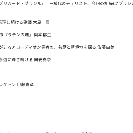
リガード・ブラジル』 —希代のチェリスト、今回の相棒は“ブラジル
表現し続ける歌姫 大島 豊
の新作『ラテンの魂』 岡本郁生
が迫るアコーディオン奏者の、芸歴と新境地を探る 佐藤由美
永遠に輝き続ける 国安真奈
レゲトン 伊藤嘉章