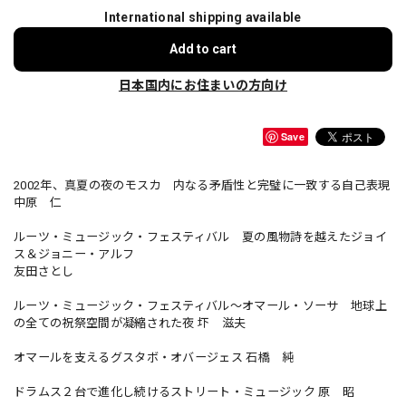
International shipping available
Add to cart
日本国内にお住まいの方向け
Save
2002年、真夏の夜のモスカ 内なる矛盾性と完璧に一致する自己表現
中原 仁
ルーツ・ミュージック・フェスティバル 夏の風物詩を越えたジョイ
ス＆ジョニー・アルフ
友田さとし
ルーツ・ミュージック・フェスティバル〜オマール・ソーサ 地球上
の全ての祝祭空間が凝縮された夜 圷 滋夫
オマールを支えるグスタボ・オバージェス 石橋 純
ドラムス２台で進化し続けるストリート・ミュージック 原 昭