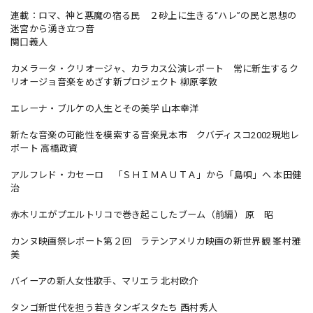
連載：ロマ、神と悪魔の宿る民 ２砂上に生きる“ハレ”の民と思想の
迷宮から湧き立つ音
関口義人
カメラータ・クリオージャ、カラカス公演レポート 常に新生するク
リオージョ音楽をめざす新プロジェクト 柳原孝敦
エレーナ・ブルケの人生とその美学 山本幸洋
新たな音楽の可能性を模索する音楽見本市 クバディスコ2002現地レ
ポート 高橋政資
アルフレド・カセーロ 「ＳＨＩＭＡＵＴＡ」から「島唄」へ 本田健
治
赤木リエがプエルトリコで巻き起こしたブーム（前編） 原 昭
カンヌ映画祭レポート第２回 ラテンアメリカ映画の新世界観 峯村雅
美
バイーアの新人女性歌手、マリエラ 北村欧介
タンゴ新世代を担う若きタンギスタたち 西村秀人