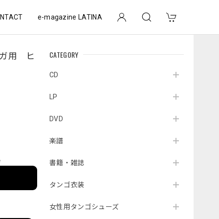
NTACT
e-magazine LATINA
CATEGORY
ロンガ用 ヒ
CD
LP
DVD
楽譜
e
書籍・雑誌
タンゴ衣装
女性用タンゴシューズ