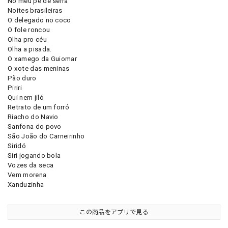
No meu pé de serra
Noites brasileiras
O delegado no coco
O fole roncou
Olha pro céu
Olha a pisada.
O xamego da Guiomar
O xote das meninas
Pão duro
Piriri
Qui nem jiló
Retrato de um forró
Riacho do Navio
Sanfona do povo
São João do Carneirinho
Siridó
Siri jogando bola
Vozes da seca
Vem morena
Xanduzinha
この商品をアプリで見る