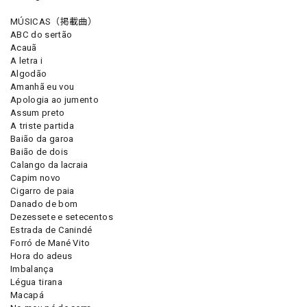
MÚSICAS（掲載曲）
ABC do sertão
Acauã
A letra i
Algodão
Amanhã eu vou
Apologia ao jumento
Assum preto
A triste partida
Baião da garoa
Baião de dois
Calango da lacraia
Capim novo
Cigarro de paia
Danado de bom
Dezessete e setecentos
Estrada de Canindé
Forró de Mané Vito
Hora do adeus
Imbalança
Légua tirana
Macapá