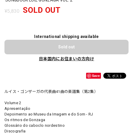
SOLD OUT
¥5,830
International shipping available
Sold out
日本国内にお住まいの方向け
Save
ルイス・ゴンザーガの代表曲41曲の楽譜集（第2集）
Volume 2
Apresentação
Depoimento ao Museu da Imagem e do Som - RJ
Os ritmos de Gonzaga
Glossário do caboclo nordestino
Discografia