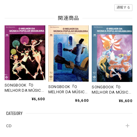
通報する
関連商品
SONGBOOK『O
SONGBOOK『O
SONGBOOK『O
MELHOR DA MÚSICA
MELHOR DA MÚSICA
MELHOR DA MÚSICA
POPULAR
POPULAR
POPULAR
¥6,600
¥6,600
BRASILEIRA VOL. I 』
¥6,600
BRASILEIRA VOL. II 』
BRASILEIRA VOL. IV
Mário Mascarenhas
Mário Mascarenhas
』Mário
CATEGORY
Mascarenhas
CD