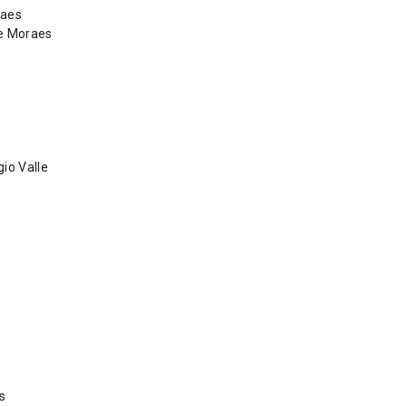
raes
de Moraes
io Valle
s