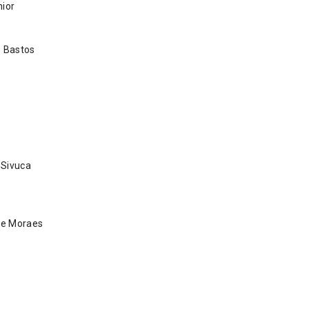
ior
 Bastos
Sivuca
de Moraes