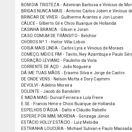
BOM DIA TRISTEZA - Adoniran Barbosa e Vinícius de Mo
BRIGAS NUNCA MAIS - Antonio Carlos Jobim e Vinícius 
BRINCAR DE VIVER - Guilherme Arantes e Jon Lucien
CÁLICE - Gilberto Gil e Chico Buarque de Hollanda
CASINHA BRANCA - Gilson e Joran
CASO COMUM DE TRÂNSITO - Belchior
CHOROS Nº 1 - Heitor Villa-Lobos
COISA MAIS LINDA - Carlos Lyra e Vinicius de Moraes
COMEÇO, MEIO E FIM - Tavito, Ney Azambuja e Paulo Sérg
CORAÇÃO LEVIANO - Paulinho da Viola
CORRENTE DE AÇO - João Nogueira
DÁ-ME TUAS MÃOS - Erasmo Silva e Jorge de Castro
DE ONDE VENS - Nelson Motta e Dory Caymmi
DEVOLVI - Adelino Moreira
DOLENTE - Jacob do Bandolim
E NADA MAIS- Durval Ferreira e Lula Freire
E SE - Francis Hime e Chico Buarque de Hollanda
ESPELHOS D'ÁGUA - Dalto e Cláudio Rabello
ESPERE POR MIM, MORENA - Gonzaga Júnior
ESTÁCIO HOLLY ESTÁCIO - Luiz Melodia
ESTRANHA LOUCURA - Michael Sulivan e Paulo Massada