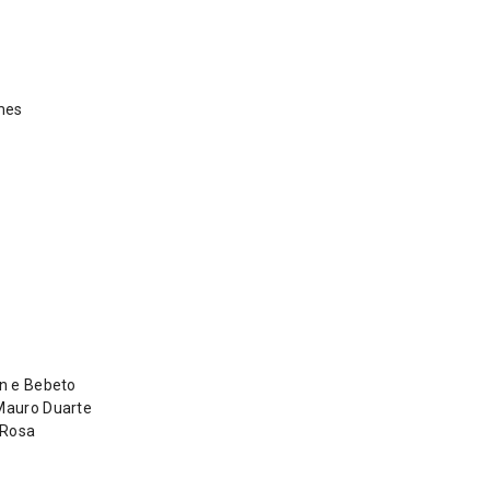
mes
rn e Bebeto
 Mauro Duarte
 Rosa