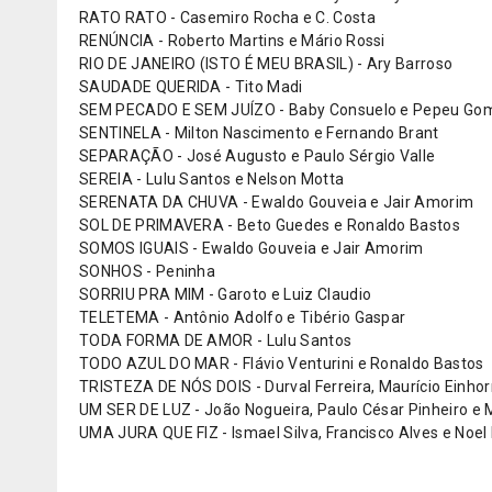
RATO RATO - Casemiro Rocha e C. Costa
RENÚNCIA - Roberto Martins e Mário Rossi
RIO DE JANEIRO (ISTO É MEU BRASIL) - Ary Barroso
SAUDADE QUERIDA - Tito Madi
SEM PECADO E SEM JUÍZO - Baby Consuelo e Pepeu Go
SENTINELA - Milton Nascimento e Fernando Brant
SEPARAÇÃO - José Augusto e Paulo Sérgio Valle
SEREIA - Lulu Santos e Nelson Motta
SERENATA DA CHUVA - Ewaldo Gouveia e Jair Amorim
SOL DE PRIMAVERA - Beto Guedes e Ronaldo Bastos
SOMOS IGUAIS - Ewaldo Gouveia e Jair Amorim
SONHOS - Peninha
SORRIU PRA MIM - Garoto e Luiz Claudio
TELETEMA - Antônio Adolfo e Tibério Gaspar
TODA FORMA DE AMOR - Lulu Santos
TODO AZUL DO MAR - Flávio Venturini e Ronaldo Bastos
TRISTEZA DE NÓS DOIS - Durval Ferreira, Maurício Einho
UM SER DE LUZ - João Nogueira, Paulo César Pinheiro e
UMA JURA QUE FIZ - Ismael Silva, Francisco Alves e Noel