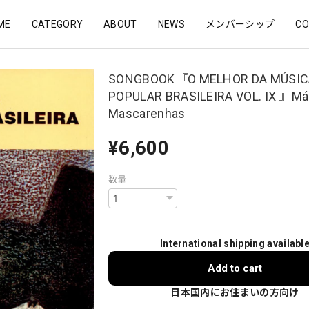
ME
CATEGORY
ABOUT
NEWS
メンバーシップ
CO
SONGBOOK『O MELHOR DA MÚSIC
POPULAR BRASILEIRA VOL. IX 』Má
Mascarenhas
¥6,600
数量
International shipping availabl
Add to cart
日本国内にお住まいの方向け