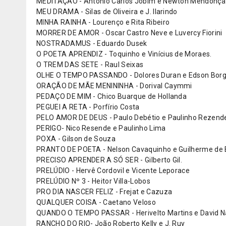
MEDITAÇÃO - Antonio Carlos Jobim e Newton Mendonça
MEU DRAMA - Silas de Oliveira e J. Ilarindo
MINHA RAINHA - Lourenço e Rita Ribeiro
MORRER DE AMOR - Oscar Castro Neve e Luvercy Fiorini
NOSTRADAMUS - Eduardo Dusek
O POETA APRENDIZ - Toquinho e Vinícius de Moraes.
O TREM DAS SETE - Raul Seixas
OLHE O TEMPO PASSANDO - Dolores Duran e Edson Bor
ORAÇÃO DE MÃE MENININHA - Dorival Caymmi
PEDAÇO DE MIM - Chico Buarque de Hollanda
PEGUEI A RETA - Porfírio Costa
PELO AMOR DE DEUS - Paulo Debétio e Paulinho Rezend
PERIGO- Nico Resende e Paulinho Lima
POXA - Gilson de Souza
PRANTO DE POETA - Nelson Cavaquinho e Guilherme de B
PRECISO APRENDER A SÓ SER - Gilberto Gil.
PRELÚDIO - Hervê Cordovil e Vicente Leporace
PRELÚDIO Nº 3 - Heitor Villa-Lobos
PRO DIA NASCER FELIZ - Frejat e Cazuza
QUALQUER COISA - Caetano Veloso
QUANDO O TEMPO PASSAR - Herivelto Martins e David N
RANCHO DO RIO- João Roberto Kelly e J. Ruy