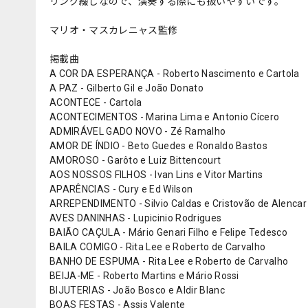
リング綴じなので、演奏する際にも扱いやすいです。
マリオ・マスカレニャス監修
掲載曲
A COR DA ESPERANÇA - Roberto Nascimento e Cartola
A PAZ - Gilberto Gil e João Donato
ACONTECE - Cartola
ACONTECIMENTOS - Marina Lima e Antonio Cícero
ADMIRÁVEL GADO NOVO - Zé Ramalho
AMOR DE ÍNDIO - Beto Guedes e Ronaldo Bastos
AMOROSO - Garôto e Luiz Bittencourt
AOS NOSSOS FILHOS - Ivan Lins e Vitor Martins
APARÊNCIAS - Cury e Ed Wilson
ARREPENDIMENTO - Silvio Caldas e Cristovão de Alencar
AVES DANINHAS - Lupicinio Rodrigues
BAIÃO CAÇULA - Mário Genari Filho e Felipe Tedesco
BAILA COMIGO - Rita Lee e Roberto de Carvalho
BANHO DE ESPUMA - Rita Lee e Roberto de Carvalho
BEIJA-ME - Roberto Martins e Mário Rossi
BIJUTERIAS - João Bosco e Aldir Blanc
BOAS FESTAS - Assis Valente