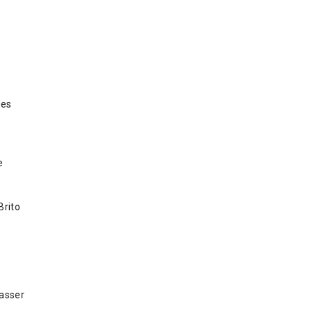
ges
e
rito
asser