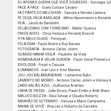
EU APENAS QUERIA QUE VOCÊ SOUBESSE - Gonzaga Jún
FACE A FACE - Suely Costa e Cacaso
FAZ PARTE DO MEU SHOW - Cazuza e Renato Ladeira
FÉ CEGA, FACA AMOLADA - Milton Nascimento e Ronaldo
FEIA - Jacob do Bandolim
FEIJÃOZINHO COM TORRESMO - Walter Queiroz
FIM DE NOITE - Chico Feitosa e Ronaldo Boscoli
FITA MEUS OLHOS - Peterpan
FOI ASSIM - Paulo André e Ruy Barata
FOTOGRAFIA - Antonio Carlos Jobim
GUARDEI MINHA VIOLA - Paulinho da Viola
HOMENAGEM A VELHA GUARDA - Paulo César Pinheiro e 
IDEOLOGIA - Frejat e Cazuza
ILUMINADOS - Ivan Lins e Vitor Martins
JOU-JOU BALANGANDANS - Lamartine Babo
LAMENTO NO MORRO - Antonio Carlos Jobim e Vinícius 
LINDO BALÃO AZUL - Guilherme Arantes
LINHA DE PASSE - João Bosco, Paulo Emílio e Aldir Blanc
MALUCO BELEZA - Raul Seixas e Claudio Roberto
MANHÃS DE SETEMBRO - Vanusa e Mário Campanha
MANIA DE VOCÊ - Rita Lee e Roberto de Carvalho