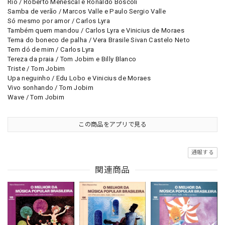
Rio / Roberto Menescal e Ronaldo Boscoli
Samba de verão / Marcos Valle e Paulo Sergio Valle
Só mesmo por amor / Carlos Lyra
Também quem mandou / Carlos Lyra e Vinicius de Moraes
Tema do boneco de palha / Vera Brasile Sivan Castelo Neto
Tem dó de mim / Carlos Lyra
Tereza da praia / Tom Jobim e Billy Blanco
Triste / Tom Jobim
Upa neguinho / Edu Lobo e Vinicius de Moraes
Vivo sonhando / Tom Jobim
Wave / Tom Jobim
この商品をアプリで見る
通報する
関連商品