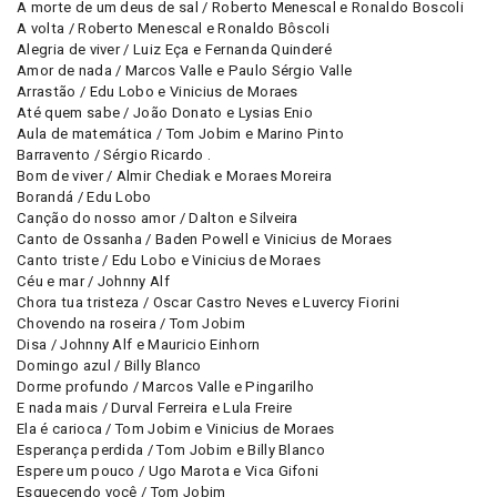
A morte de um deus de sal / Roberto Menescal e Ronaldo Boscoli
A volta / Roberto Menescal e Ronaldo Bôscoli
Alegria de viver / Luiz Eça e Fernanda Quinderé
Amor de nada / Marcos Valle e Paulo Sérgio Valle
Arrastão / Edu Lobo e Vinicius de Moraes
Até quem sabe / João Donato e Lysias Enio
Aula de matemática / Tom Jobim e Marino Pinto
Barravento / Sérgio Ricardo .
Bom de viver / Almir Chediak e Moraes Moreira
Borandá / Edu Lobo
Canção do nosso amor / Dalton e Silveira
Canto de Ossanha / Baden Powell e Vinicius de Moraes
Canto triste / Edu Lobo e Vinicius de Moraes
Céu e mar / Johnny Alf
Chora tua tristeza / Oscar Castro Neves e Luvercy Fiorini
Chovendo na roseira / Tom Jobim
Disa / Johnny Alf e Mauricio Einhorn
Domingo azul / Billy Blanco
Dorme profundo / Marcos Valle e Pingarilho
E nada mais / Durval Ferreira e Lula Freire
Ela é carioca / Tom Jobim e Vinicius de Moraes
Esperança perdida / Tom Jobim e Billy Blanco
Espere um pouco / Ugo Marota e Vica Gifoni
Esquecendo você / Tom Jobim