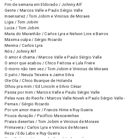
Fim de semana em Eldorado / Johnny Alf
Gente / Marcos Valle e Paulo Sérgio Valle
Insensatez / Tom Jobim e Vinicius de Moraes
Ligia / Tom Jobim
Luiza / Tom Jobim
Maria do Maranhão / Carlos Lyra e Nelson Lins e Barros
Máxima culpa / Sérgio Ricardo
Menina / Carlos Lyra
Nós / Johnny Alf
O amor é chama / Marcos Valle e Paulo Sérgio Valle
O amor que acabou / Chico Feitosa e Lula Freire
O morro não tem vez / Tom Jobim e Vinicius de Moraes
O pato / Neuza Teixeira e Jaime Silva
Ole-Ola / Chico Buarque de Holanda
Olhou pra mim / Ed Lincoln e Silvio César
Passa por mim / Marcos Valle e Paulo Sérgio Valle
Pelas ruas do Recife / Marcos Valle.Noveli e Paulo Sérgio Valle -
Pernas / Sérgio Ricardo
Por um amor maior / Francis Hime e Ruy Guerra
Pouca duração / Pacífico Mascarenhas
Praias desertas / Tom Jobim e Vinicius de Moraes
Primavera / Carlos Lyra e Vinicius de Moraes
Reza / Edu Labo e Ruy Guerra