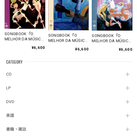
SONGBOOK『O
SONGBOOK『O
SONGBOOK『O
MELHOR DA MÚSICA
MELHOR DA MÚSICA
MELHOR DA MÚSICA
POPULAR
POPULAR
POPULAR
¥6,600
¥6,600
BRASILEIRA VOL. I 』
¥6,600
BRASILEIRA VOL. II 』
BRASILEIRA VOL. IV
Mário Mascarenhas
Mário Mascarenhas
』Mário
CATEGORY
Mascarenhas
CD
LP
DVD
楽譜
書籍・雑誌