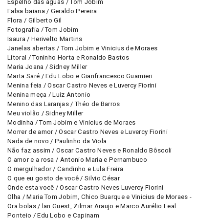
Espelho das águas / Tom Jobim
Falsa baiana / Geraldo Pereira
Flora / Gilberto Gil
Fotografia / Tom Jobim
Isaura / Herivelto Martins
Janelas abertas / Tom Jobim e Vinicius de Moraes
Litoral / Toninho Horta e Ronaldo Bastos
Maria Joana / Sidney Miller
Marta Saré / Edu Lobo e Gianfrancesco Guarnieri
Menina feia / Oscar Castro Neves e Luvercy Fiorini
Menina meça / Luiz Antonio
Menino das Laranjas / Théo de Barros
Meu violão / Sidney Miller
Modinha / Tom Jobim e Vinicius de Moraes
Morrer de amor / Oscar Castro Neves e Luvercy Fiorini
Nada de novo / Paulinho da Viola
Não faz assim / Oscar Castro Neves e Ronaldo Bôscoli
O amor e a rosa / Antonio Maria e Pernambuco
O mergulhador / Candinho e Lula Freira
O que eu gosto de você / Silvio César
Onde esta você / Oscar Castro Neves Luvercy Fiorini
Olha / Maria Tom Jobim, Chico Buarque e Vinicius de Moraes -
Ora bolas / lan Guest, Zilmar Araujo e Marco Aurélio Leal
Ponteio / Edu Lobo e Capinam