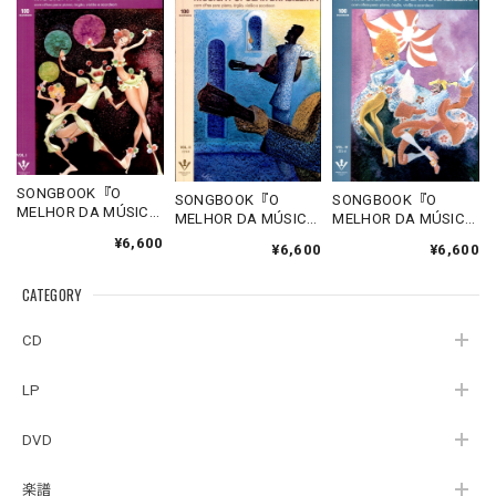
SONGBOOK『O
SONGBOOK『O
SONGBOOK『O
MELHOR DA MÚSICA
MELHOR DA MÚSICA
MELHOR DA MÚSICA
POPULAR
POPULAR
POPULAR
¥6,600
¥6,600
BRASILEIRA VOL. I 』
¥6,600
BRASILEIRA VOL. II 』
BRASILEIRA VOL. IV
Mário Mascarenhas
Mário Mascarenhas
』Mário
CATEGORY
Mascarenhas
CD
LP
DVD
楽譜