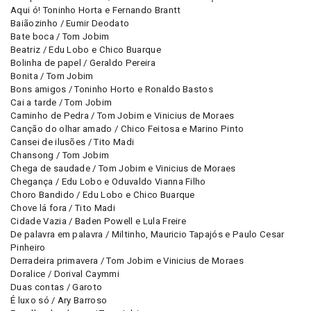
Aqui ó! Toninho Horta e Fernando Brantt
Baiãozinho / Eumir Deodato
Bate boca / Tom Jobim
Beatriz / Edu Lobo e Chico Buarque
Bolinha de papel / Geraldo Pereira
Bonita / Tom Jobim
Bons amigos / Toninho Horto e Ronaldo Bastos
Cai a tarde / Tom Jobim
Caminho de Pedra / Tom Jobim e Vinicius de Moraes
Canção do olhar amado / Chico Feitosa e Marino Pinto
Cansei de ilusões / Tito Madi
Chansong / Tom Jobim
Chega de saudade / Tom Jobim e Vinicius de Moraes
Chegança / Edu Lobo e Oduvaldo Vianna Filho
Choro Bandido / Edu Lobo e Chico Buarque
Chove lá fora / Tito Madi
Cidade Vazia / Baden Powell e Lula Freire
De palavra em palavra / Miltinho, Mauricio Tapajós e Paulo Cesar
Pinheiro
Derradeira primavera / Tom Jobim e Vinicius de Moraes
Doralice / Dorival Caymmi
Duas contas / Garoto
É luxo só / Ary Barroso