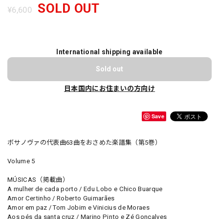
SOLD OUT
¥6,600
International shipping available
Sold out
日本国内にお住まいの方向け
Save
ボサノヴァの代表曲63曲をおさめた楽譜集（第5巻）
Volume 5
MÚSICAS（掲載曲）
A mulher de cada porto / Edu Lobo e Chico Buarque
Amor Certinho / Roberto Guimarães
Amor em paz / Tom Jobim e Vinicius de Moraes
Aos pés da santa cruz / Marino Pinto e Zé Gonçalves