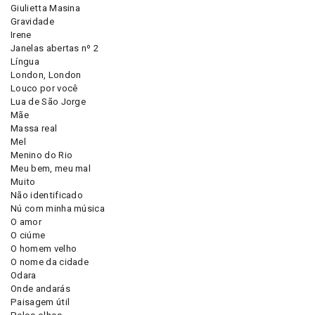
Giulietta Masina
Gravidade
Irene
Janelas abertas nº 2
Língua
London, London
Louco por você
Lua de São Jorge
Mãe
Massa real
Mel
Menino do Rio
Meu bem, meu mal
Muito
Não identificado
Nú com minha música
O amor
O ciúme
O homem velho
O nome da cidade
Odara
Onde andarás
Paisagem útil