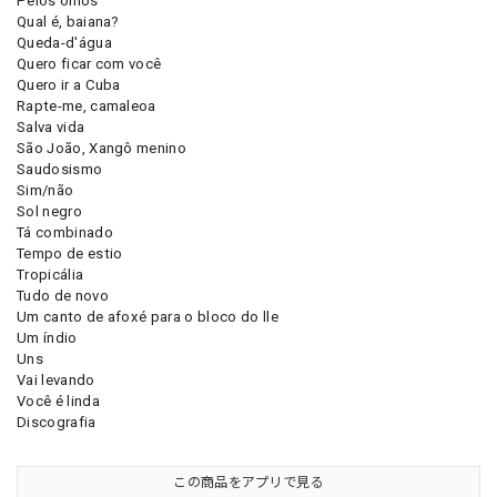
Pelos olhos
Qual é, baiana?
Queda-d'água
Quero ficar com você
Quero ir a Cuba
Rapte-me, camaleoa
Salva vida
São João, Xangô menino
Saudosismo
Sim/não
Sol negro
Tá combinado
Tempo de estio
Tropicália
Tudo de novo
Um canto de afoxé para o bloco do lle
Um índio
Uns
Vai levando
Você é linda
Discografia
この商品をアプリで見る