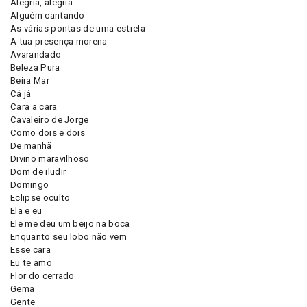
Alegria, alegria
Alguém cantando
As várias pontas de uma estrela
A tua presença morena
Avarandado
Beleza Pura
Beira Mar
Cá já
Cara a cara
Cavaleiro de Jorge
Como dois e dois
De manhã
Divino maravilhoso
Dom de iludir
Domingo
Eclipse oculto
Ela e eu
Ele me deu um beijo na boca
Enquanto seu lobo não vem
Esse cara
Eu te amo
Flor do cerrado
Gema
Gente