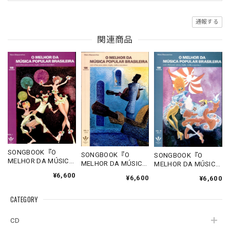
通報する
関連商品
SONGBOOK『O
SONGBOOK『O
SONGBOOK『O
MELHOR DA MÚSICA
MELHOR DA MÚSICA
MELHOR DA MÚSICA
POPULAR
POPULAR
POPULAR
¥6,600
¥6,600
BRASILEIRA VOL. I 』
¥6,600
BRASILEIRA VOL. II 』
BRASILEIRA VOL. IV
Mário Mascarenhas
Mário Mascarenhas
』Mário
CATEGORY
Mascarenhas
CD