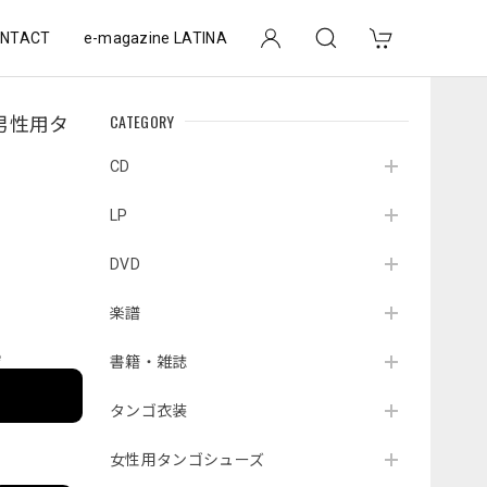
NTACT
e-magazine LATINA
CATEGORY
S 男性用タ
）
CD
LP
DVD
楽譜
e
書籍・雑誌
タンゴ衣装
女性用タンゴシューズ