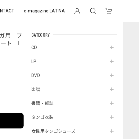
NTACT
e-magazine LATINA
CATEGORY
ロンガ用 プ
ート L
CD
LP
DVD
楽譜
書籍・雑誌
e
タンゴ衣装
女性用タンゴシューズ