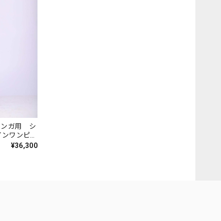
 ミロンガ用 シ
インワンピー
¥36,300