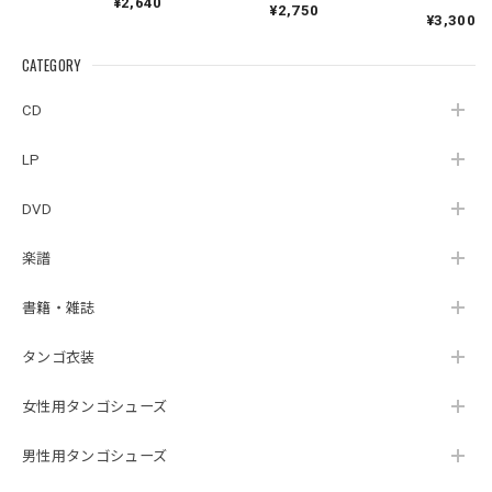
¥2,640
Felipe
HOLANDA『TRIO』
¥2,750
ォ』｜MONICA
¥3,300
Senna『Overture』
（BRP-011）_TNLBR_
SALMASO『NOITES
（CMRNV-001）
DE GALA AO VIVO』
CATEGORY
（BF-921）_TNLBR_
CD
LP
DVD
楽譜
書籍・雑誌
タンゴ衣装
女性用タンゴシューズ
男性用タンゴシューズ