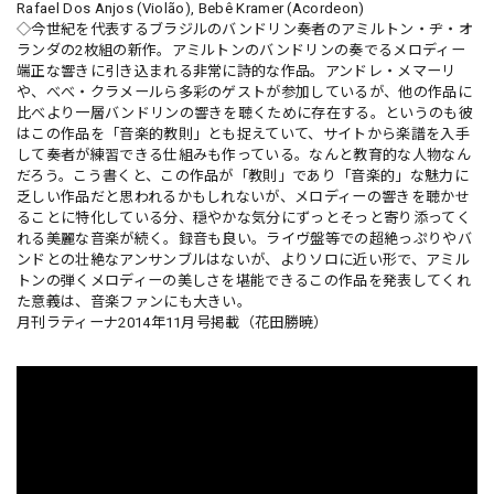
Rafael Dos Anjos (Violão), Bebê Kramer (Acordeon)
◇今世紀を代表するブラジルのバンドリン奏者のアミルトン・ヂ・オ
ランダの2枚組の新作。アミルトンのバンドリンの奏でるメロディー
端正な響きに引き込まれる非常に詩的な作品。アンドレ・メマーリ
や、べべ・クラメールら多彩のゲストが参加しているが、他の作品に
比べより一層バンドリンの響きを聴くために存在する。というのも彼
はこの作品を「音楽的教則」とも捉えていて、サイトから楽譜を入手
して奏者が練習できる仕組みも作っている。なんと教育的な人物なん
だろう。こう書くと、この作品が「教則」であり「音楽的」な魅力に
乏しい作品だと思われるかもしれないが、メロディーの響きを聴かせ
ることに特化している分、穏やかな気分にずっとそっと寄り添ってく
れる美麗な音楽が続く。録音も良い。ライヴ盤等での超絶っぷりやバ
ンドとの壮絶なアンサンブルはないが、よりソロに近い形で、アミル
トンの弾くメロディーの美しさを堪能できるこの作品を発表してくれ
た意義は、音楽ファンにも大きい。
月刊ラティーナ2014年11月号掲載（花田勝暁）