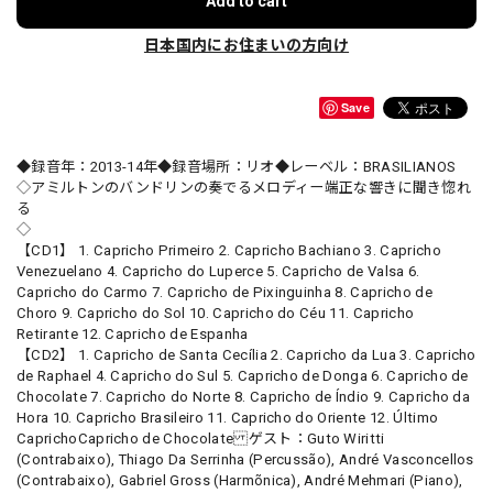
Add to cart
日本国内にお住まいの方向け
Save
◆録音年：2013-14年◆録音場所：リオ◆レーベル：BRASILIANOS
◇アミルトンのバンドリンの奏でるメロディー端正な響きに聞き惚れ
る
◇
【CD1】 1. Capricho Primeiro 2. Capricho Bachiano 3. Capricho
Venezuelano 4. Capricho do Luperce 5. Capricho de Valsa 6.
Capricho do Carmo 7. Capricho de Pixinguinha 8. Capricho de
Choro 9. Capricho do Sol 10. Capricho do Céu 11. Capricho
Retirante 12. Capricho de Espanha
【CD2】 1. Capricho de Santa Cecília 2. Capricho da Lua 3. Capricho
de Raphael 4. Capricho do Sul 5. Capricho de Donga 6. Capricho de
Chocolate 7. Capricho do Norte 8. Capricho de Índio 9. Capricho da
Hora 10. Capricho Brasileiro 11. Capricho do Oriente 12. Último
CaprichoCapricho de Chocolate ゲスト：Guto Wiritti
(Contrabaixo), Thiago Da Serrinha (Percussão), André Vasconcellos
(Contrabaixo), Gabriel Gross (Harmõnica), André Mehmari (Piano),