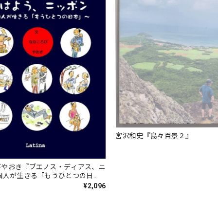
宮沢和史『島々百景２』
びやおき『ブエノス・ディアス、ニ
国人が生きる「もうひとつの日
¥2,096