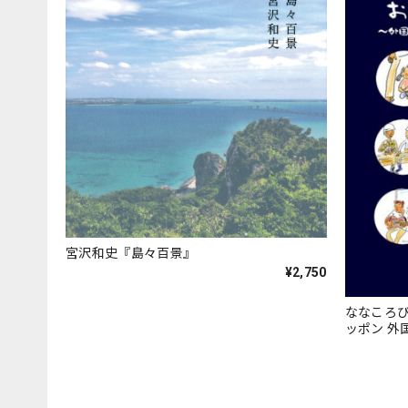
宮沢和史『島々百景』
¥2,750
ななころ
ッポン 外
本」』