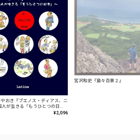
宮沢和史『島々百景２』
びやおき『ブエノス・ディアス、ニ
国人が生きる「もうひとつの日
¥2,096