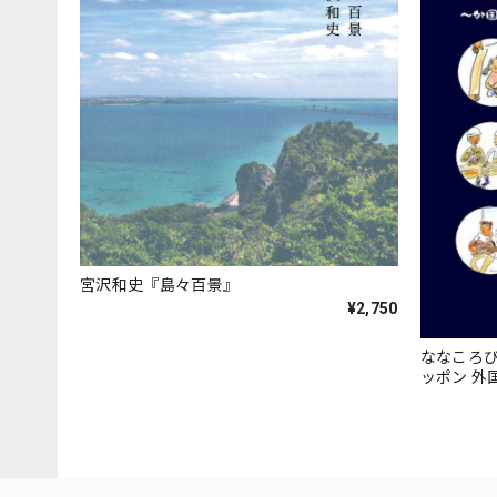
宮沢和史『島々百景』
¥2,750
ななころ
ッポン 外
本」』