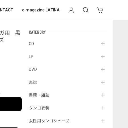
NTACT
e-magazine LATINA
CATEGORY
ロンガ用 黒
ズ
CD
LP
DVD
楽譜
e
書籍・雑誌
タンゴ衣装
女性用タンゴシューズ