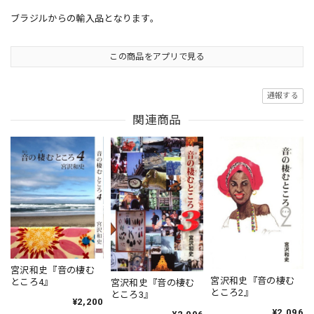
ブラジルからの輸入品となります。
この商品をアプリで見る
通報する
関連商品
宮沢和史『音の棲む
宮沢和史『音の棲む
ところ4』
宮沢和史『音の棲む
ところ2』
ところ3』
¥2,200
¥2,096