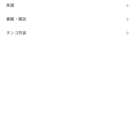
楽譜
書籍・雑誌
タンゴ衣装
女性用タンゴシューズ
男性用タンゴシューズ
チケット
楽器
SHOP INFO
ABOUT
NEWS