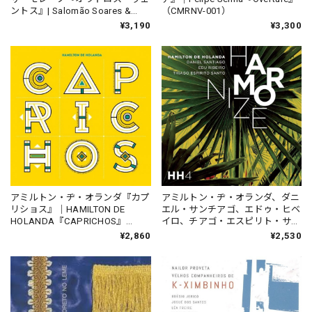
ントス』| Salomão Soares &
（CMRNV-001）
Vanessa Moreno『Outros
¥3,190
¥3,300
Ventos [+1]』 （TAIYO-0044）
アミルトン・ヂ・オランダ、ダニ
アミルトン・ヂ・オランダ『カプ
エル・サンチアゴ、エドゥ・ヒベ
リショス』｜HAMILTON DE
イロ、チアゴ・エスピリト・サン
HOLANDA『CAPRICHOS』
ト『アルモニジ』｜HAMILTON
（BRP-013）_TNLBR_
¥2,530
¥2,860
DE HOLANDA, DANIEL
SANTIAGO, EDU RIBEIRO,
THIAGO ESPIRITO
SANTO『HARMONIZE 』（BRP-
020）_TNLBR_