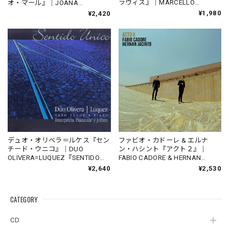
ラヴィス』｜MARCELLO
オ・マール』｜JOANA
CASAGRANDE, MATEUS
QUEIROZ『BOA NOITE PRA
¥1,980
¥2,420
GONSALES『DUO CLAVIS』
FALAR COM O MAR』（IND-
（IND-DPR1692）_LNTBR_
JQ2017BN）_LTNBR_
デュオ・オリベラ＝ルケス『セン
ファビオ・カドーレ & エルナ
チード・ウニコ』｜DUO
ン・ハシント『アクト２』｜
OLIVERA=LUQUEZ『SENTIDO
FABIO CADORE & HERNAN
UNICO』（EP-041502）_QTAR_
JACINTO『ACT II』（MUSAS-
¥2,640
¥2,530
7012）_SFAR_
CATEGORY
CD