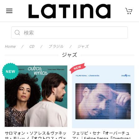
Home
CD
ブラジル
ジャズ
ジャズ
サロマォン・ソアレス＆ヴァネッ
フェリピ・セナ『オーバーチュ
サ・モレーノ『オウトロス・ヴェ
ア』｜Felipe Senna『Overture』